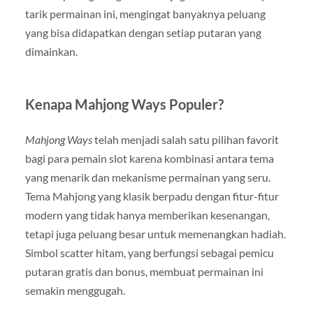
tarik permainan ini, mengingat banyaknya peluang
yang bisa didapatkan dengan setiap putaran yang
dimainkan.
Kenapa Mahjong Ways Populer?
Mahjong Ways
telah menjadi salah satu pilihan favorit
bagi para pemain slot karena kombinasi antara tema
yang menarik dan mekanisme permainan yang seru.
Tema Mahjong yang klasik berpadu dengan fitur-fitur
modern yang tidak hanya memberikan kesenangan,
tetapi juga peluang besar untuk memenangkan hadiah.
Simbol scatter hitam, yang berfungsi sebagai pemicu
putaran gratis dan bonus, membuat permainan ini
semakin menggugah.