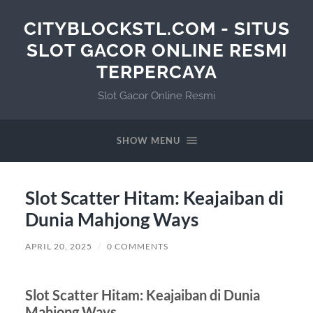
CITYBLOCKSTL.COM - SITUS
SLOT GACOR ONLINE RESMI
TERPERCAYA
Slot Gacor Online Resmi
SHOW MENU
Slot Scatter Hitam: Keajaiban di
Dunia Mahjong Ways
APRIL 20, 2025
/
0 COMMENTS
Slot Scatter Hitam: Keajaiban di Dunia
Mahjong Ways