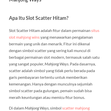
Apa Itu Slot Scatter Hitam?
Slot Scatter Hitam adalah fitur dalam permainan
situs
slot mahjong wins
yang menawarkan pengalaman
bermain yang unik dan menarik. Fitur ini dikenal
dengan simbol scatter yang sering kali muncul di
berbagai permainan slot modern, termasuk salah satu
yang sangat populer,
Mahjong Ways
. Pada dasarnya,
scatter adalah simbol yang tidak perlu berada pada
garis pembayaran tertentu untuk memberikan
kemenangan. Hanya dengan munculnya sejumlah
simbol scatter pada gulungan, pemain sudah bisa
meraih keuntungan atau memicu fitur bonus.
Di dalam
Mahjong Ways
, simbol
scatter mahjong