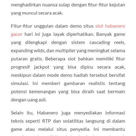
menghadirkan nuansa sulap dengan fitur-fitur kejutan
yang muncul secara acak.
Fitur-fitur unggulan dalam demo situs
slot habanero
gacor
hari ini juga layak diperhatikan. Banyak game
yang dilengkapi dengan sistem cascading reels,
expanding wilds, dan multiplier yang meningkat selama
putaran gratis. Beberapa slot bahkan memiliki fitur
progresif jackpot yang bisa dipicu secara acak,
meskipun dalam mode demo hadiah tersebut bersifat
simulasi. Ini memberi gambaran realistis tentang
potensi kemenangan yang bisa diraih saat bermain
dengan uang asli.
Selain itu, Habanero juga menyediakan informasi
teknis seperti RTP dan volatilitas langsung di dalam
game atau melalui situs penyedia. Ini membantu