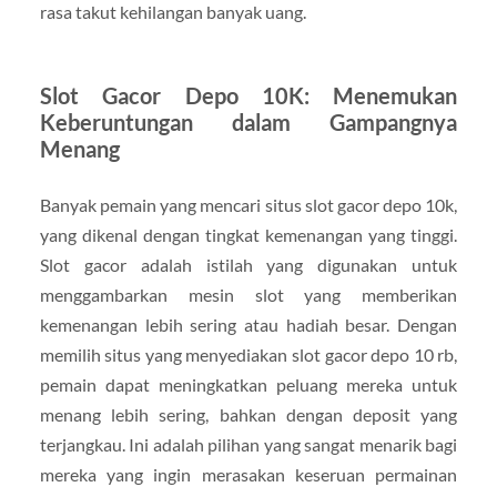
rasa takut kehilangan banyak uang.
Slot Gacor Depo 10K: Menemukan
Keberuntungan dalam Gampangnya
Menang
Banyak pemain yang mencari situs slot gacor depo 10k,
yang dikenal dengan tingkat kemenangan yang tinggi.
Slot gacor adalah istilah yang digunakan untuk
menggambarkan mesin slot yang memberikan
kemenangan lebih sering atau hadiah besar. Dengan
memilih situs yang menyediakan slot gacor depo 10 rb,
pemain dapat meningkatkan peluang mereka untuk
menang lebih sering, bahkan dengan deposit yang
terjangkau. Ini adalah pilihan yang sangat menarik bagi
mereka yang ingin merasakan keseruan permainan