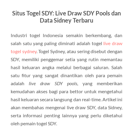
Situs Togel SDY: Live Draw SDY Pools dan
Data Sidney Terbaru
Industri togel Indonesia semakin berkembang, dan
salah satu yang paling diminati adalah togel
live draw
togel sydney
. Togel Sydney, atau sering disebut dengan
SDY, memiliki penggemar setia yang rutin memantau
hasil keluaran angka melalui berbagai saluran. Salah
satu fitur yang sangat dinantikan oleh para pemain
adalah
live draw SDY pools
, yang memberikan
kemudahan akses bagi para bettor untuk mengetahui
hasil keluaran secara langsung dan real-time. Artikel ini
akan membahas mengenai live draw SDY, data Sidney,
serta informasi penting lainnya yang perlu diketahui
oleh pemain togel SDY.