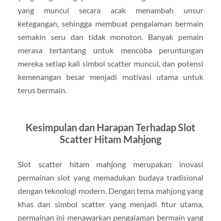
yang muncul secara acak menambah unsur
ketegangan, sehingga membuat pengalaman bermain
semakin seru dan tidak monoton. Banyak pemain
merasa tertantang untuk mencoba peruntungan
mereka setiap kali simbol scatter muncul, dan potensi
kemenangan besar menjadi motivasi utama untuk
terus bermain.
Kesimpulan dan Harapan Terhadap Slot
Scatter Hitam Mahjong
Slot scatter hitam mahjong merupakan inovasi
permainan slot yang memadukan budaya tradisional
dengan teknologi modern. Dengan tema mahjong yang
khas dan simbol scatter yang menjadi fitur utama,
permainan ini menawarkan pengalaman bermain yang