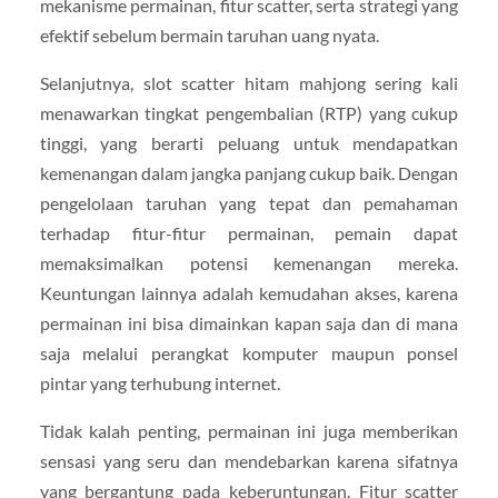
mekanisme permainan, fitur scatter, serta strategi yang
efektif sebelum bermain taruhan uang nyata.
Selanjutnya, slot scatter hitam mahjong sering kali
menawarkan tingkat pengembalian (RTP) yang cukup
tinggi, yang berarti peluang untuk mendapatkan
kemenangan dalam jangka panjang cukup baik. Dengan
pengelolaan taruhan yang tepat dan pemahaman
terhadap fitur-fitur permainan, pemain dapat
memaksimalkan potensi kemenangan mereka.
Keuntungan lainnya adalah kemudahan akses, karena
permainan ini bisa dimainkan kapan saja dan di mana
saja melalui perangkat komputer maupun ponsel
pintar yang terhubung internet.
Tidak kalah penting, permainan ini juga memberikan
sensasi yang seru dan mendebarkan karena sifatnya
yang bergantung pada keberuntungan. Fitur scatter