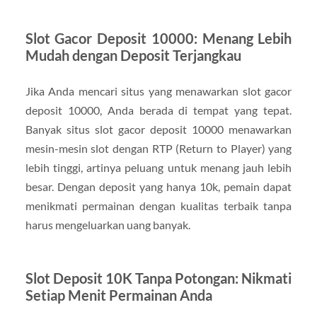
Slot Gacor Deposit 10000: Menang Lebih
Mudah dengan Deposit Terjangkau
Jika Anda mencari situs yang menawarkan slot gacor
deposit 10000, Anda berada di tempat yang tepat.
Banyak situs slot gacor deposit 10000 menawarkan
mesin-mesin slot dengan RTP (Return to Player) yang
lebih tinggi, artinya peluang untuk menang jauh lebih
besar. Dengan deposit yang hanya 10k, pemain dapat
menikmati permainan dengan kualitas terbaik tanpa
harus mengeluarkan uang banyak.
Slot Deposit 10K Tanpa Potongan: Nikmati
Setiap Menit Permainan Anda