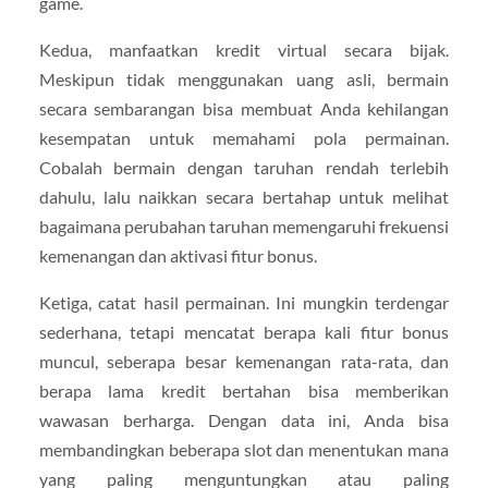
game.
Kedua, manfaatkan kredit virtual secara bijak.
Meskipun tidak menggunakan uang asli, bermain
secara sembarangan bisa membuat Anda kehilangan
kesempatan untuk memahami pola permainan.
Cobalah bermain dengan taruhan rendah terlebih
dahulu, lalu naikkan secara bertahap untuk melihat
bagaimana perubahan taruhan memengaruhi frekuensi
kemenangan dan aktivasi fitur bonus.
Ketiga, catat hasil permainan. Ini mungkin terdengar
sederhana, tetapi mencatat berapa kali fitur bonus
muncul, seberapa besar kemenangan rata-rata, dan
berapa lama kredit bertahan bisa memberikan
wawasan berharga. Dengan data ini, Anda bisa
membandingkan beberapa slot dan menentukan mana
yang paling menguntungkan atau paling