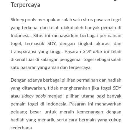
Terpercaya
Sidney pools merupakan salah satu situs pasaran togel
yang terkenal dan telah diakui oleh banyak pemain di
Indonesia. Situs ini menawarkan berbagai permainan
togel, termasuk SDY, dengan tingkat akurasi dan
transparansi yang tinggi. Pasaran
SDY lotto
ini telah
dikenal luas di kalangan penggemar togel sebagai salah
satu pasaran yang aman dan terpercaya.
Dengan adanya berbagai pilihan permainan dan hadiah
yang ditawarkan, tidak mengherankan jika togel SDY
atau
sidney pools
menjadi pilihan utama bagi banyak
pemain togel di Indonesia. Pasaran ini menawarkan
peluang besar untuk meraih kemenangan dengan
hadiah yang menarik, serta cara bermain yang cukup
sederhana.