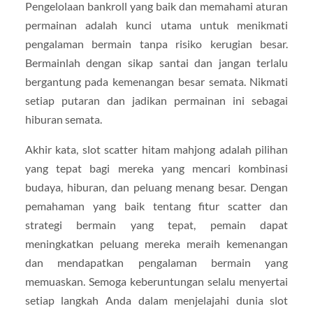
Pengelolaan bankroll yang baik dan memahami aturan
permainan adalah kunci utama untuk menikmati
pengalaman bermain tanpa risiko kerugian besar.
Bermainlah dengan sikap santai dan jangan terlalu
bergantung pada kemenangan besar semata. Nikmati
setiap putaran dan jadikan permainan ini sebagai
hiburan semata.
Akhir kata, slot scatter hitam mahjong adalah pilihan
yang tepat bagi mereka yang mencari kombinasi
budaya, hiburan, dan peluang menang besar. Dengan
pemahaman yang baik tentang fitur scatter dan
strategi bermain yang tepat, pemain dapat
meningkatkan peluang mereka meraih kemenangan
dan mendapatkan pengalaman bermain yang
memuaskan. Semoga keberuntungan selalu menyertai
setiap langkah Anda dalam menjelajahi dunia slot