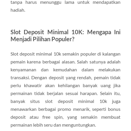
tanpa harus menunggu lama untuk mendapatkan
hadiah.
Slot Deposit Minimal 10K: Mengapa Ini
Menjadi Pilihan Populer?
Slot deposit minimal 10k semakin populer di kalangan
pemain karena berbagai alasan. Salah satunya adalah
kenyamanan dan kemudahan dalam melakukan
transaksi. Dengan deposit yang rendah, pemain tidak
perlu khawatir akan kehilangan banyak uang jika
permainan tidak berjalan sesuai harapan. Selain itu,
banyak situs slot deposit minimal 10k juga
menawarkan berbagai promo menarik, seperti bonus
deposit atau free spin, yang semakin membuat
permainan lebih seru dan menguntungkan.