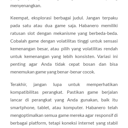
menyenangkan.
Keempat, eksplorasi berbagai judul. Jangan terpaku
pada satu atau dua game saja. Habanero memiliki
ratusan slot dengan mekanisme yang berbeda-beda.
Cobalah game dengan volatilitas tinggi untuk sensasi
kemenangan besar, atau pilih yang volatilitas rendah
untuk kemenangan yang lebih konsisten. Variasi ini
penting agar Anda tidak cepat bosan dan bisa
menemukan game yang benar-benar cocok.
Terakhir, jangan lupa untuk memperhatikan
kompatibilitas perangkat. Pastikan game berjalan
lancar di perangkat yang Anda gunakan, baik itu
smartphone, tablet, atau komputer. Habanero telah
mengoptimalkan semua game mereka agar responsif di
berbagai platform, tetapi koneksi internet yang stabil