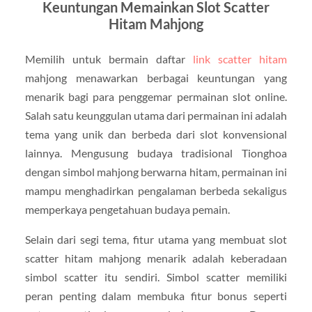
Keuntungan Memainkan Slot Scatter
Hitam Mahjong
Memilih untuk bermain daftar
link scatter hitam
mahjong menawarkan berbagai keuntungan yang
menarik bagi para penggemar permainan slot online.
Salah satu keunggulan utama dari permainan ini adalah
tema yang unik dan berbeda dari slot konvensional
lainnya. Mengusung budaya tradisional Tionghoa
dengan simbol mahjong berwarna hitam, permainan ini
mampu menghadirkan pengalaman berbeda sekaligus
memperkaya pengetahuan budaya pemain.
Selain dari segi tema, fitur utama yang membuat slot
scatter hitam mahjong menarik adalah keberadaan
simbol scatter itu sendiri. Simbol scatter memiliki
peran penting dalam membuka fitur bonus seperti