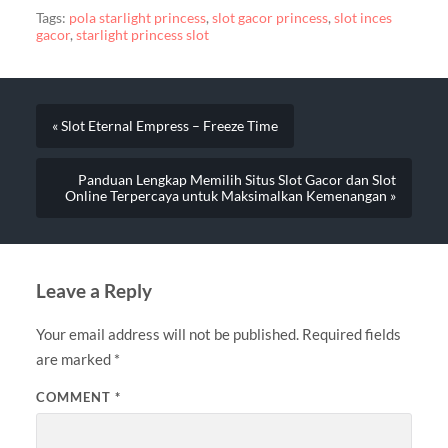
Tags:
pola starlight princess
,
slot gacor princess
,
slot inces
gacor
,
starlight princess slot
« Slot Eternal Empress – Freeze Time
Panduan Lengkap Memilih Situs Slot Gacor dan Slot
Online Terpercaya untuk Maksimalkan Kemenangan »
Leave a Reply
Your email address will not be published.
Required fields
are marked
*
COMMENT
*