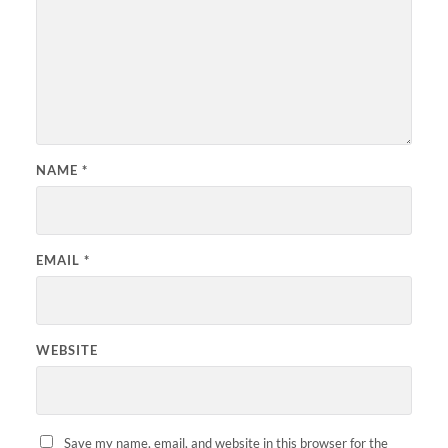
NAME
*
EMAIL
*
WEBSITE
Save my name, email, and website in this browser for the