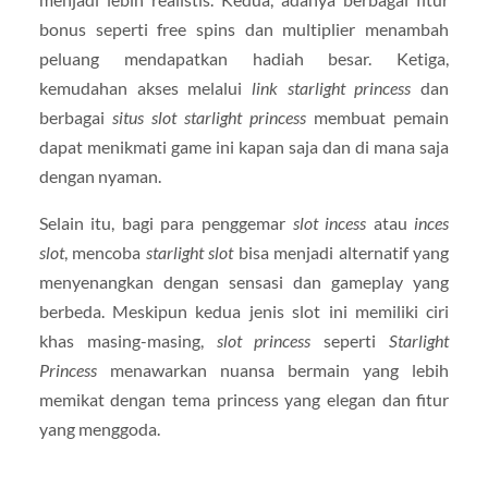
bonus seperti free spins dan multiplier menambah
peluang mendapatkan hadiah besar. Ketiga,
kemudahan akses melalui
link starlight princess
dan
berbagai
situs slot starlight princess
membuat pemain
dapat menikmati game ini kapan saja dan di mana saja
dengan nyaman.
Selain itu, bagi para penggemar
slot incess
atau
inces
slot
, mencoba
starlight slot
bisa menjadi alternatif yang
menyenangkan dengan sensasi dan gameplay yang
berbeda. Meskipun kedua jenis slot ini memiliki ciri
khas masing-masing,
slot princess
seperti
Starlight
Princess
menawarkan nuansa bermain yang lebih
memikat dengan tema princess yang elegan dan fitur
yang menggoda.