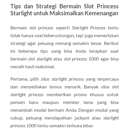
Tips dan Strategi Bermain Slot Princess
Starlight untuk Maksimalkan Kemenangan
Bermain
slot princess
seperti
Starlight Princess
tentu
tidak hanya soal keberuntungan, tapi juga memerlukan
strategi agar peluang menang semakin besar. Berikut
ini beberapa tips yang bisa Anda terapkan saat
bermain
slot starlight
atau
slot princess 1000
agar bisa
meraih hasil maksimal.
Pertama, pilih
situs starlight princess
yang terpercaya
dan menyediakan bonus menarik. Banyak
situs slot
starlight princess
memberikan promo khusus untuk
pemain baru maupun member lama yang bisa
menambah modal bermain Anda. Dengan modal yang
cukup, peluang mendapatkan jackpot atau
starlight
princess 1000
tentu semakin terbuka lebar.