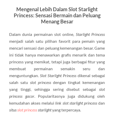
Mengenal Lebih Dalam Slot Starlight
Princess: Sensasi Bermain dan Peluang
Menang Besar
Dalam dunia permainan slot online,
Starlight Princess
menjadi salah satu pilihan favorit para pemain yang
mencari sensasi dan peluang kemenangan besar. Game
ini tidak hanya menawarkan grafis menarik dan tema
princess yang memikat, tetapi juga berbagai fitur yang
membuat permainan semakin seru dan
menguntungkan.
Slot Starlight Princess
dikenal sebagai
salah satu
slot princess
dengan tingkat kemenangan
yang tinggi, sehingga sering disebut sebagai
slot
princess gacor
. Popularitasnya juga didukung oleh
kemudahan akses melalui
link slot starlight princess
dan
situs
slot princess
starlight
yang terpercaya.