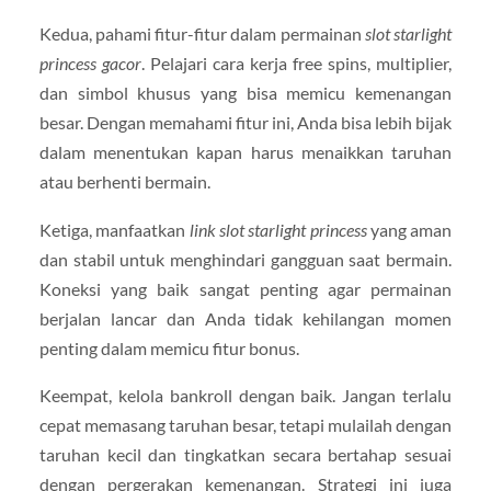
Kedua, pahami fitur-fitur dalam permainan
slot starlight
princess gacor
. Pelajari cara kerja free spins, multiplier,
dan simbol khusus yang bisa memicu kemenangan
besar. Dengan memahami fitur ini, Anda bisa lebih bijak
dalam menentukan kapan harus menaikkan taruhan
atau berhenti bermain.
Ketiga, manfaatkan
link slot starlight princess
yang aman
dan stabil untuk menghindari gangguan saat bermain.
Koneksi yang baik sangat penting agar permainan
berjalan lancar dan Anda tidak kehilangan momen
penting dalam memicu fitur bonus.
Keempat, kelola bankroll dengan baik. Jangan terlalu
cepat memasang taruhan besar, tetapi mulailah dengan
taruhan kecil dan tingkatkan secara bertahap sesuai
dengan pergerakan kemenangan. Strategi ini juga