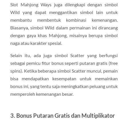
Slot Mahjong Ways juga dilengkapi dengan simbol
Wild yang dapat menggantikan simbol lain untuk
membantu membentuk kombinasi kemenangan.
Biasanya, simbol Wild dalam permainan ini dirancang
dengan gaya khas Mahjong, misalnya berupa simbol
naga atau karakter spesial.
Selain itu, ada juga simbol Scatter yang berfungsi
sebagai pemicu fitur bonus seperti putaran gratis (free
spins). Ketika beberapa simbol Scatter muncul, pemain
bisa mendapatkan kesempatan untuk memainkan
bonus ini, yang tentu saja meningkatkan peluang untuk
memperoleh kemenangan besar.
3. Bonus Putaran Gratis dan Multiplikator