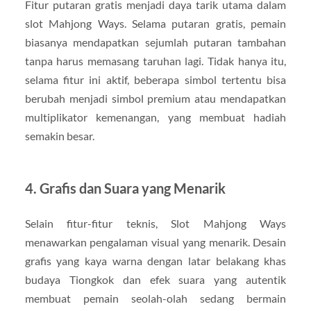
Fitur putaran gratis menjadi daya tarik utama dalam
slot Mahjong Ways. Selama putaran gratis, pemain
biasanya mendapatkan sejumlah putaran tambahan
tanpa harus memasang taruhan lagi. Tidak hanya itu,
selama fitur ini aktif, beberapa simbol tertentu bisa
berubah menjadi simbol premium atau mendapatkan
multiplikator kemenangan, yang membuat hadiah
semakin besar.
4. Grafis dan Suara yang Menarik
Selain fitur-fitur teknis, Slot Mahjong Ways
menawarkan pengalaman visual yang menarik. Desain
grafis yang kaya warna dengan latar belakang khas
budaya Tiongkok dan efek suara yang autentik
membuat pemain seolah-olah sedang bermain