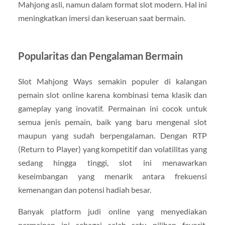
Mahjong asli, namun dalam format slot modern. Hal ini
meningkatkan imersi dan keseruan saat bermain.
Popularitas dan Pengalaman Bermain
Slot Mahjong Ways semakin populer di kalangan
pemain slot online karena kombinasi tema klasik dan
gameplay yang inovatif. Permainan ini cocok untuk
semua jenis pemain, baik yang baru mengenal slot
maupun yang sudah berpengalaman. Dengan RTP
(Return to Player) yang kompetitif dan volatilitas yang
sedang hingga tinggi, slot ini menawarkan
keseimbangan yang menarik antara frekuensi
kemenangan dan potensi hadiah besar.
Banyak platform judi online yang menyediakan
permainan ini sebagai salah satu pilihan favorit,