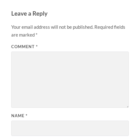
Leave a Reply
Your email address will not be published.
Required fields
are marked
*
COMMENT
*
NAME
*