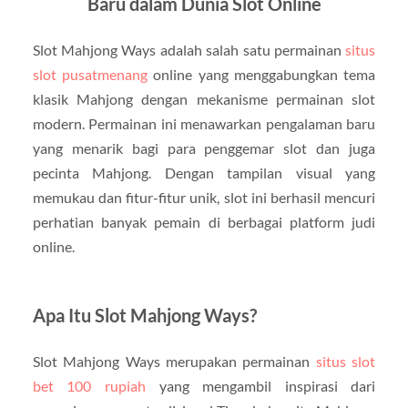
Baru dalam Dunia Slot Online
Slot Mahjong Ways adalah salah satu permainan
situs
slot pusatmenang
online yang menggabungkan tema
klasik Mahjong dengan mekanisme permainan slot
modern. Permainan ini menawarkan pengalaman baru
yang menarik bagi para penggemar slot dan juga
pecinta Mahjong. Dengan tampilan visual yang
memukau dan fitur-fitur unik, slot ini berhasil mencuri
perhatian banyak pemain di berbagai platform judi
online.
Apa Itu Slot Mahjong Ways?
Slot Mahjong Ways merupakan permainan
situs slot
bet 100 rupiah
yang mengambil inspirasi dari