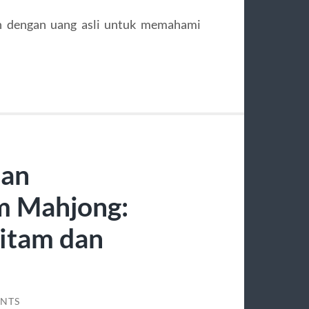
n dengan uang asli untuk memahami
dan
m Mahjong:
Hitam dan
NTS