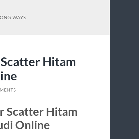
JONG WAYS
 Scatter Hitam
ine
MENTS
r Scatter Hitam
udi Online