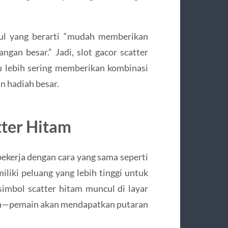
gaul yang berarti “mudah memberikan
an besar.” Jadi, slot gacor scatter
au lebih sering memberikan kombinasi
n hadiah besar.
tter Hitam
 bekerja dengan cara yang sama seperti
iliki peluang yang lebih tinggi untuk
simbol scatter hitam muncul di layar
bih—pemain akan mendapatkan putaran