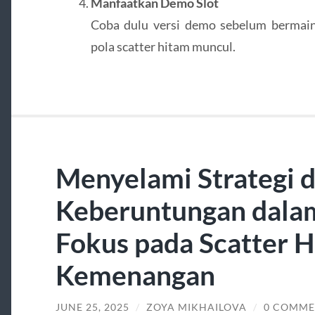
Manfaatkan Demo Slot
Coba dulu versi demo sebelum bermai
pola scatter hitam muncul.
Menyelami Strategi 
Keberuntungan dala
Fokus pada Scatter 
Kemenangan
JUNE 25, 2025
/
ZOYA MIKHAILOVA
/
0 COMME