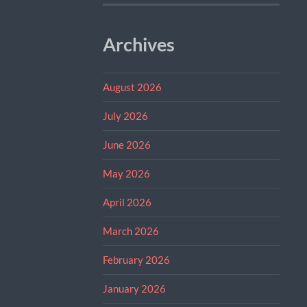
Archives
August 2026
July 2026
June 2026
May 2026
April 2026
March 2026
February 2026
January 2026