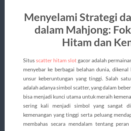
Menyelami Strategi d
dalam Mahjong: Fok
Hitam dan K
Situs
scatter hitam slot
gacor adalah permainan
menyebar ke berbagai belahan dunia, dikenal 
unsur keberuntungan yang tinggi. Salah satu
adalah adanya simbol scatter, yang dalam bebe
bisa menjadi kunci utama untuk meraih kemena
sering kali menjadi simbol yang sangat d
kemenangan yang tinggi serta peluang mendapa
membahas secara mendalam tentang peran 