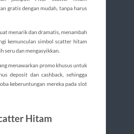
n gratis dengan mudah, tanpa harus
 dibuat menarik dan dramatis, menambah
ingi kemunculan simbol scatter hitam
h seru dan mengasyikkan.
e yang menawarkan promo khusus untuk
nus deposit dan cashback, sehingga
oba keberuntungan mereka pada slot
catter Hitam