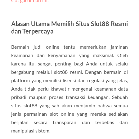
slot gacor hari ini
.
Alasan Utama Memilih Situs Slot88 Resmi
dan Terpercaya
Bermain judi online tentu memerlukan jaminan
keamanan dan kenyamanan yang maksimal. Oleh
karena itu, sangat penting bagi Anda untuk selalu
bergabung melalui slot88 resmi. Dengan bermain di
platform yang memiliki lisensi dan regulasi yang jelas,
Anda tidak perlu khawatir mengenai keamanan data
pribadi maupun proses transaksi keuangan. Sebuah
situs slot88 yang sah akan menjamin bahwa semua
jenis permainan slot online yang mereka sediakan
berjalan secara transparan dan terbebas dari
manipulasi sistem.