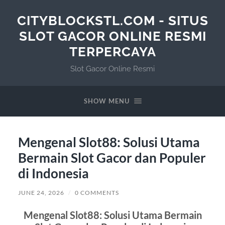
CITYBLOCKSTL.COM - SITUS
SLOT GACOR ONLINE RESMI
TERPERCAYA
Slot Gacor Online Resmi
SHOW MENU
Mengenal Slot88: Solusi Utama
Bermain Slot Gacor dan Populer
di Indonesia
JUNE 24, 2026
/
0 COMMENTS
Mengenal Slot88: Solusi Utama Bermain