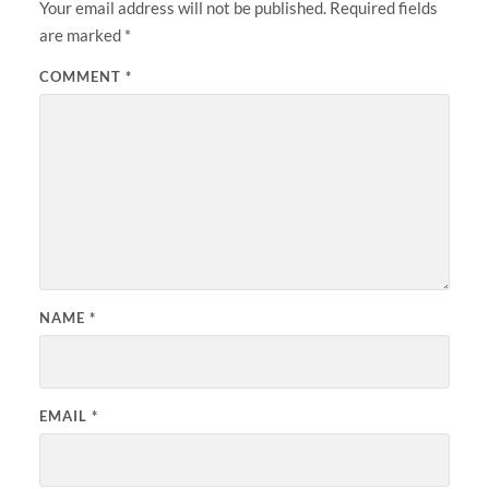
Your email address will not be published.
Required fields
are marked
*
COMMENT
*
NAME
*
EMAIL
*