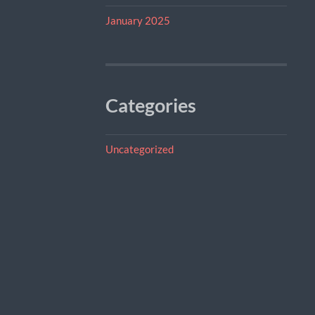
January 2025
Categories
Uncategorized