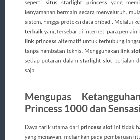
seperti
situs starlight princess
yang memili
kenyamanan bermain secara menyeluruh, mulai 
sistem, hingga proteksi data pribadi. Melalui k
terbaik
yang tersebar di internet, para pemai
link princess
alternatif untuk terhubung langs
tanpa hambatan teknis. Menggunakan
link sl
setiap putaran dalam
starlight slot
berjalan d
saja.
Mengupas Ketangguha
Princess 1000 dan Sensas
Daya tarik utama dari
princess slot
ini tidak h
yang menawan, melainkan pada pembaruan fitur