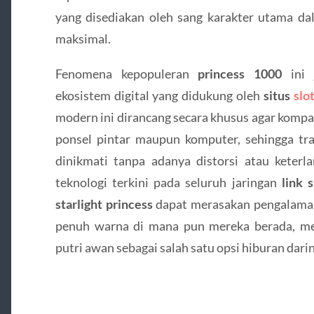
yang disediakan oleh sang karakter utama d
maksimal.
Fenomena kepopuleran
princess 1000
ini 
ekosistem digital yang didukung oleh
situs
slo
modern ini dirancang secara khusus agar kompa
ponsel pintar maupun komputer, sehingga tra
dinikmati tanpa adanya distorsi atau keterl
teknologi terkini pada seluruh jaringan
link 
starlight princess
dapat merasakan pengalaman
penuh warna di mana pun mereka berada, me
putri awan sebagai salah satu opsi hiburan daring