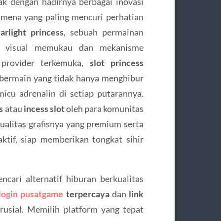
ak dengan hadirnya berbagai inovasi
omena yang paling mencuri perhatian
tarlight princess
, sebuah permainan
n visual memukau dan mekanisme
 provider terkemuka,
slot princess
 bermain yang tidak hanya menghibur
cu adrenalin di setiap putarannya.
s
atau
incess slot
oleh para komunitas
kualitas grafisnya yang premium serta
ktif, siap memberikan tongkat sihir
ari alternatif hiburan berkualitas
login pusatgame
terpercaya
dan
link
rusial. Memilih platform yang tepat