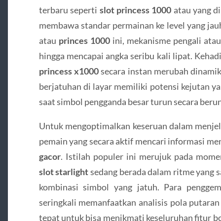
terbaru seperti
slot princess 1000
atau yang di
membawa standar permainan ke level yang jauh 
atau
princes 1000
ini, mekanisme pengali ata
hingga mencapai angka seribu kali lipat. Kehad
princess x1000
secara instan merubah dinami
berjatuhan di layar memiliki potensi kejutan 
saat simbol pengganda besar turun secara berun
Untuk mengoptimalkan keseruan dalam menjel
pemain yang secara aktif mencari informasi m
gacor
. Istilah populer ini merujuk pada mo
slot starlight
sedang berada dalam ritme yang s
kombinasi simbol yang jatuh. Para pengge
seringkali memanfaatkan analisis pola putar
tepat untuk bisa menikmati keseluruhan fitur bo