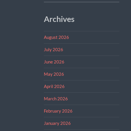
Archives
August 2026
July 2026
June 2026
May 2026
April 2026
March 2026
February 2026
January 2026