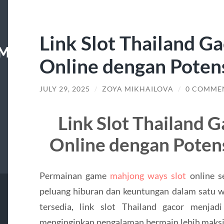
Link Slot Thailand Ga
OM
Online dengan Poten
JULY 29, 2025
/
ZOYA MIKHAILOVA
/
0 COMME
Link Slot Thailand G
Online dengan Poten
Permainan game
mahjong ways slot
online s
peluang hiburan dan keuntungan dalam satu wa
tersedia, link slot Thailand gacor menja
menginginkan pengalaman bermain lebih maksima