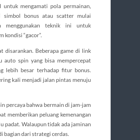
il untuk mengamati pola permainan,
i simbol bonus atau scatter mulai
n menggunakan teknik ini untuk
 kondisi “gacor”.
t disarankan. Beberapa game di link
au auto spin yang bisa mempercepat
 lebih besar terhadap fitur bonus.
ring kali menjadi jalan pintas menuju
in percaya bahwa bermain di jam-jam
dapat memberikan peluang kemenangan
lalu padat. Walaupun tidak ada jaminan
 bagian dari strategi cerdas.