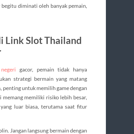
r begitu diminati oleh banyak pemain,
i Link Slot Thailand
r
 negeri
gacor, pemain tidak hanya
ukan strategi bermain yang matang
a, penting untuk memilih game dengan
ni memang memiliki risiko lebih besar,
ng luar biasa, terutama saat fitur
plin. Jangan langsung bermain dengan