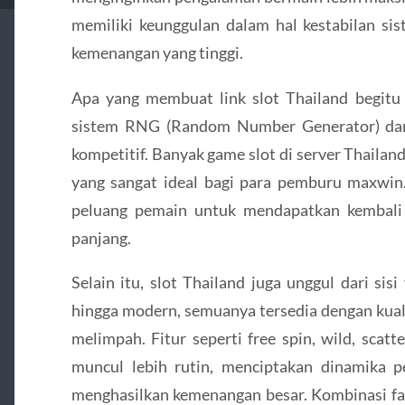
memiliki keunggulan dalam hal kestabilan sis
kemenangan yang tinggi.
Apa yang membuat link slot Thailand begitu
sistem RNG (Random Number Generator) dan 
kompetitif. Banyak game slot di server Thaila
yang sangat ideal bagi para pemburu maxwin.
peluang pemain untuk mendapatkan kembali 
panjang.
Selain itu, slot Thailand juga unggul dari sis
hingga modern, semuanya tersedia dengan kualit
melimpah. Fitur seperti free spin, wild, sca
muncul lebih rutin, menciptakan dinamika 
menghasilkan kemenangan besar. Kombinasi fa