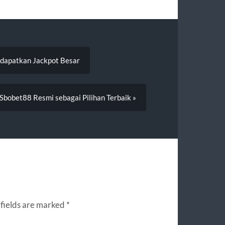
endapatkan Jackpot Besar
 Sbobet88 Resmi sebagai Pilihan Terbaik »
fields are marked
*