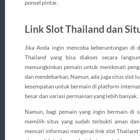
ponsel pintar.
Link Slot Thailand dan Sit
Jika Anda ingin mencoba keberuntungan di du
Thailand yang bisa diakses secara langsung
memungkinkan pemain untuk menikmati peng
dan mendebarkan. Namun, ada juga situs slot lu
kesempatan untuk bermain di platform interna
besar dan variasi permainan yang lebih banyak.
Namun, bagi pemain yang ingin bermain di si
memilih situs yang sudah terbukti aman dan 
mencari informasi mengenai link slot Thailand