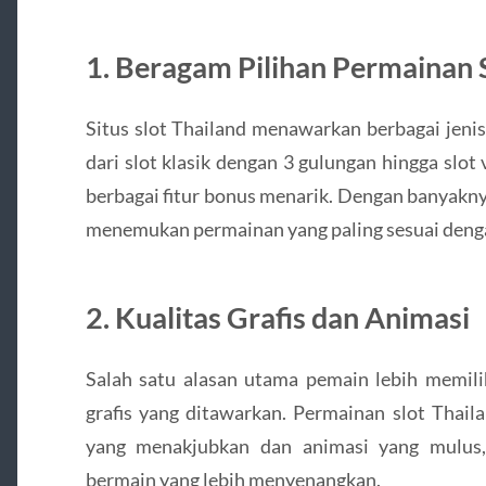
1. Beragam Pilihan Permainan 
Situs slot Thailand menawarkan berbagai jeni
dari slot klasik dengan 3 gulungan hingga slo
berbagai fitur bonus menarik. Dengan banyakny
menemukan permainan yang paling sesuai denga
2. Kualitas Grafis dan Animasi
Salah satu alasan utama pemain lebih memilih
grafis yang ditawarkan. Permainan slot Thaila
yang menakjubkan dan animasi yang mulus
bermain yang lebih menyenangkan.