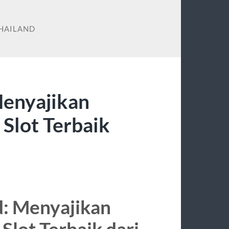
THAILAND
Menyajikan
Slot Terbaik
nd: Menyajikan
lot Terbaik dari