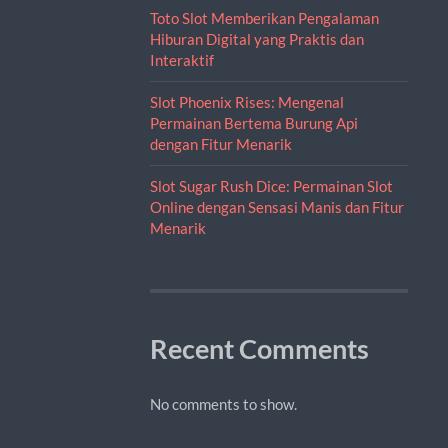
Toto Slot Memberikan Pengalaman
Hiburan Digital yang Praktis dan
Interaktif
Slot Phoenix Rises: Mengenal
Permainan Bertema Burung Api
dengan Fitur Menarik
Slot Sugar Rush Dice: Permainan Slot
Online dengan Sensasi Manis dan Fitur
Menarik
Recent Comments
No comments to show.