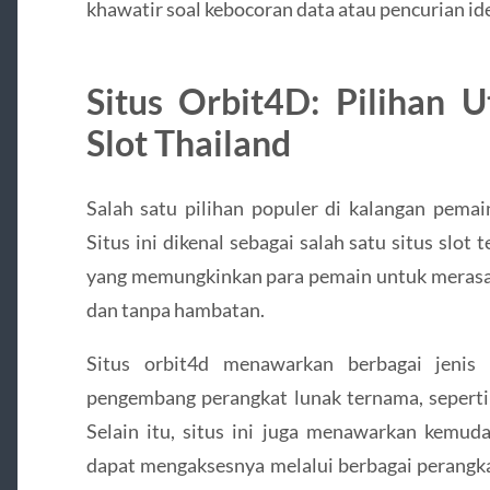
khawatir soal kebocoran data atau pencurian ide
Situs Orbit4D: Pilihan
Slot Thailand
Salah satu pilihan populer di kalangan pemain
Situs ini dikenal sebagai salah satu situs slot 
yang memungkinkan para pemain untuk merasa
dan tanpa hambatan.
Situs orbit4d menawarkan berbagai jenis 
pengembang perangkat lunak ternama, seperti
Selain itu, situs ini juga menawarkan kemuda
dapat mengaksesnya melalui berbagai perangka