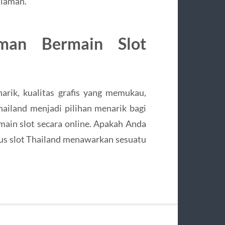
alaman.
man Bermain Slot
rik, kualitas grafis yang memukau,
hailand menjadi pilihan menarik bagi
main slot secara online. Apakah Anda
us slot Thailand menawarkan sesuatu