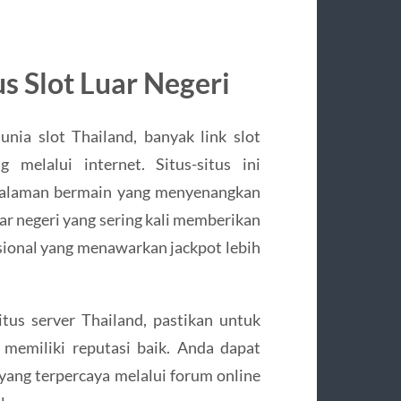
us Slot Luar Negeri
nia slot Thailand, banyak link slot
 melalui internet. Situs-situs ini
alaman bermain yang menyenangkan
ar negeri yang sering kali memberikan
sional yang menawarkan jackpot lebih
tus server Thailand, pastikan untuk
memiliki reputasi baik. Anda dapat
 yang terpercaya melalui forum online