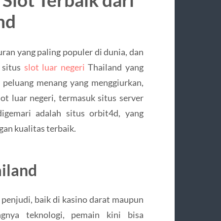
nd
uran yang paling populer di dunia, dan
 situs
slot luar negeri
Thailand yang
 peluang menang yang menggiurkan,
ot luar negeri, termasuk situs server
igemari adalah situs orbit4d, yang
an kualitas terbaik.
iland
 penjudi, baik di kasino darat maupun
gnya teknologi, pemain kini bisa