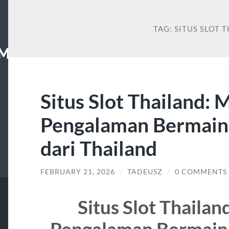
TAG:
SITUS SLOT 
OM
Situs Slot Thailand: 
Pengalaman Bermain 
dari Thailand
FEBRUARY 21, 2026
/
TADEUSZ
/
0 COMMENTS
Situs Slot Thaila
Pengalaman Bermain S