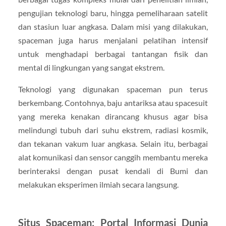
pengujian teknologi baru, hingga pemeliharaan satelit
dan stasiun luar angkasa. Dalam misi yang dilakukan,
spaceman juga harus menjalani pelatihan intensif
untuk menghadapi berbagai tantangan fisik dan
mental di lingkungan yang sangat ekstrem.
Teknologi yang digunakan spaceman pun terus
berkembang. Contohnya, baju antariksa atau spacesuit
yang mereka kenakan dirancang khusus agar bisa
melindungi tubuh dari suhu ekstrem, radiasi kosmik,
dan tekanan vakum luar angkasa. Selain itu, berbagai
alat komunikasi dan sensor canggih membantu mereka
berinteraksi dengan pusat kendali di Bumi dan
melakukan eksperimen ilmiah secara langsung.
Situs Spaceman: Portal Informasi Dunia