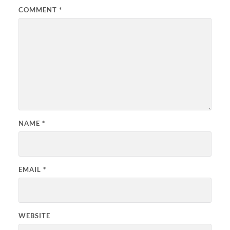
COMMENT
*
NAME
*
EMAIL
*
WEBSITE