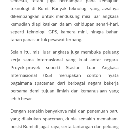
semesta, tetapi juga berdampak pada kemajuan
teknologi di Bumi. Banyak teknologi yang awalnya
dikembangkan untuk mendukung misi luar angkasa
kemudian diaplikasikan dalam kehidupan sehari-hari,
seperti teknologi GPS, kamera mini, hingga bahan
tahan panas untuk pesawat terbang.
Selain itu, misi luar angkasa juga membuka peluang
kerja sama internasional yang kuat antar negara.
Proyek-proyek seperti Stasiun Luar Angkasa
Internasional (ISS) merupakan contoh nyata
bagaimana spaceman dari berbagai negara bekerja
bersama demi tujuan ilmiah dan kemanusiaan yang
lebih besar.
Dengan semakin banyaknya misi dan penemuan baru
yang dilakukan spaceman, dunia semakin memahami
posisi Bumi di jagat raya, serta tantangan dan peluang