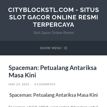
CITYBLOCKSTL.COM - SITUS
SLOT GACOR ONLINE RESMI
TERPERCAYA
Slot Gacor Online Resmi
SHOW MENU
Spaceman: Petualang Antariksa
Masa Kini
MAY 29, 2025
/
0 COMMENTS
Spaceman: Petualang Antariksa Masa Kini
Spaceman adalah istilah yang sering digunakan untuk