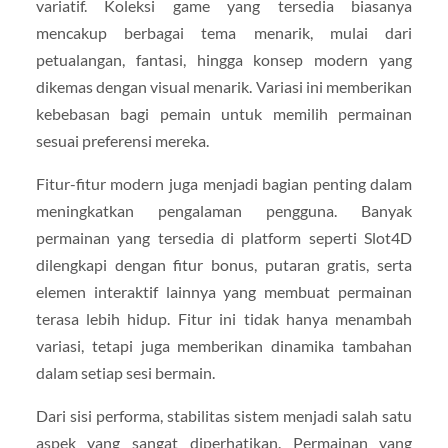
variatif. Koleksi game yang tersedia biasanya
mencakup berbagai tema menarik, mulai dari
petualangan, fantasi, hingga konsep modern yang
dikemas dengan visual menarik. Variasi ini memberikan
kebebasan bagi pemain untuk memilih permainan
sesuai preferensi mereka.
Fitur-fitur modern juga menjadi bagian penting dalam
meningkatkan pengalaman pengguna. Banyak
permainan yang tersedia di platform seperti Slot4D
dilengkapi dengan fitur bonus, putaran gratis, serta
elemen interaktif lainnya yang membuat permainan
terasa lebih hidup. Fitur ini tidak hanya menambah
variasi, tetapi juga memberikan dinamika tambahan
dalam setiap sesi bermain.
Dari sisi performa, stabilitas sistem menjadi salah satu
aspek yang sangat diperhatikan. Permainan yang