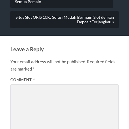
Semua Pemain
Situs Slot QRIS 10K: Solusi Mudah Bermain Slot dengan
Deposit Terjangkau »
Leave a Reply
Your email address will not be published.
Required fields
are marked
*
COMMENT
*