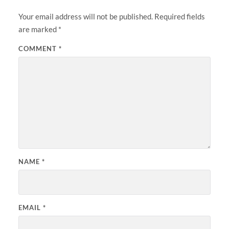
Your email address will not be published.
Required fields
are marked
*
COMMENT
*
NAME
*
EMAIL
*