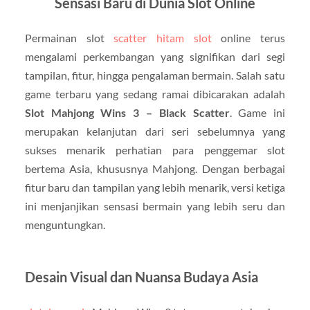
Sensasi Baru di Dunia Slot Online
Permainan slot
scatter hitam slot
online terus
mengalami perkembangan yang signifikan dari segi
tampilan, fitur, hingga pengalaman bermain. Salah satu
game terbaru yang sedang ramai dibicarakan adalah
Slot Mahjong Wins 3 – Black Scatter
. Game ini
merupakan kelanjutan dari seri sebelumnya yang
sukses menarik perhatian para penggemar slot
bertema Asia, khususnya Mahjong. Dengan berbagai
fitur baru dan tampilan yang lebih menarik, versi ketiga
ini menjanjikan sensasi bermain yang lebih seru dan
menguntungkan.
Desain Visual dan Nuansa Budaya Asia