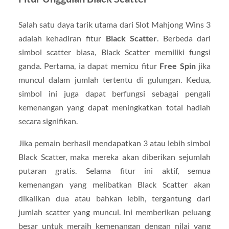
Salah satu daya tarik utama dari Slot Mahjong Wins 3
adalah kehadiran fitur
Black Scatter
. Berbeda dari
simbol scatter biasa, Black Scatter memiliki fungsi
ganda. Pertama, ia dapat memicu fitur
Free Spin
jika
muncul dalam jumlah tertentu di gulungan. Kedua,
simbol ini juga dapat berfungsi sebagai pengali
kemenangan yang dapat meningkatkan total hadiah
secara signifikan.
Jika pemain berhasil mendapatkan 3 atau lebih simbol
Black Scatter, maka mereka akan diberikan sejumlah
putaran gratis. Selama fitur ini aktif, semua
kemenangan yang melibatkan Black Scatter akan
dikalikan dua atau bahkan lebih, tergantung dari
jumlah scatter yang muncul. Ini memberikan peluang
besar untuk meraih kemenangan dengan nilai yang