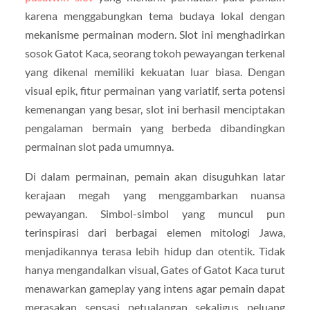
karena menggabungkan tema budaya lokal dengan
mekanisme permainan modern. Slot ini menghadirkan
sosok Gatot Kaca, seorang tokoh pewayangan terkenal
yang dikenal memiliki kekuatan luar biasa. Dengan
visual epik, fitur permainan yang variatif, serta potensi
kemenangan yang besar, slot ini berhasil menciptakan
pengalaman bermain yang berbeda dibandingkan
permainan slot pada umumnya.
Di dalam permainan, pemain akan disuguhkan latar
kerajaan megah yang menggambarkan nuansa
pewayangan. Simbol-simbol yang muncul pun
terinspirasi dari berbagai elemen mitologi Jawa,
menjadikannya terasa lebih hidup dan otentik. Tidak
hanya mengandalkan visual, Gates of Gatot Kaca turut
menawarkan gameplay yang intens agar pemain dapat
merasakan sensasi petualangan sekaligus peluang