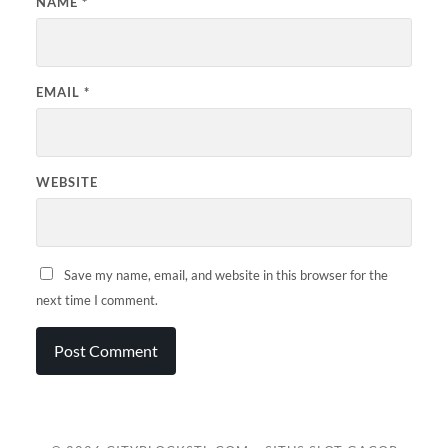
NAME
*
EMAIL
*
WEBSITE
Save my name, email, and website in this browser for the
next time I comment.