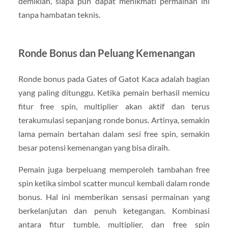
demikian, siapa pun dapat menikmati permainan ini
tanpa hambatan teknis.
Ronde Bonus dan Peluang Kemenangan
Ronde bonus pada Gates of Gatot Kaca adalah bagian
yang paling ditunggu. Ketika pemain berhasil memicu
fitur free spin, multiplier akan aktif dan terus
terakumulasi sepanjang ronde bonus. Artinya, semakin
lama pemain bertahan dalam sesi free spin, semakin
besar potensi kemenangan yang bisa diraih.
Pemain juga berpeluang memperoleh tambahan free
spin ketika simbol scatter muncul kembali dalam ronde
bonus. Hal ini memberikan sensasi permainan yang
berkelanjutan dan penuh ketegangan. Kombinasi
antara fitur tumble, multiplier, dan free spin