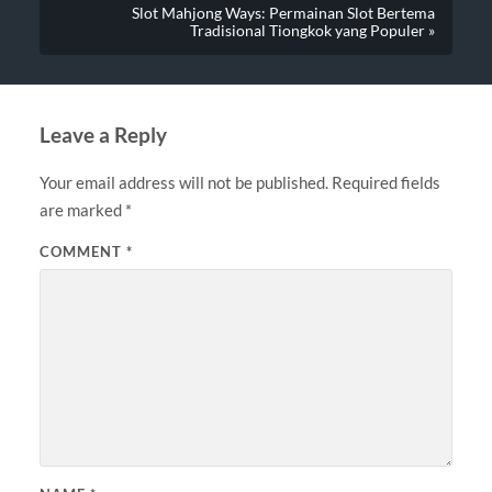
Slot Mahjong Ways: Permainan Slot Bertema
Tradisional Tiongkok yang Populer »
Leave a Reply
Your email address will not be published.
Required fields
are marked
*
COMMENT
*