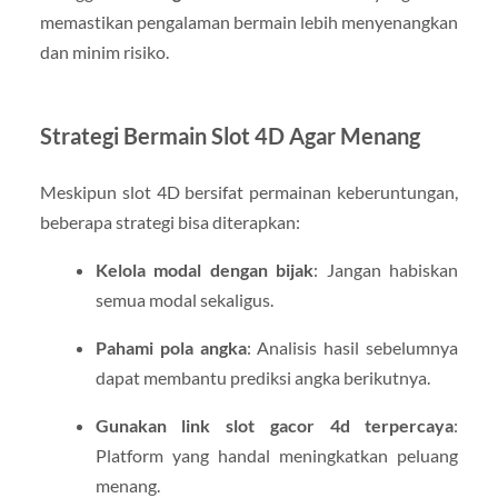
memastikan pengalaman bermain lebih menyenangkan
dan minim risiko.
Strategi Bermain Slot 4D Agar Menang
Meskipun slot 4D bersifat permainan keberuntungan,
beberapa strategi bisa diterapkan:
Kelola modal dengan bijak
: Jangan habiskan
semua modal sekaligus.
Pahami pola angka
: Analisis hasil sebelumnya
dapat membantu prediksi angka berikutnya.
Gunakan link slot gacor 4d terpercaya
:
Platform yang handal meningkatkan peluang
menang.