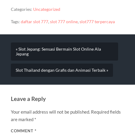
Categories:
Uncategorized
Tags:
daftar slot 777
,
slot 777 online
,
slot777 terpercaya
« Slot Jepang: Sensasi Bermain Slot Online Ala
Jepang
Slot Thailand dengan Grafis dan Animasi Terbaik »
Leave a Reply
Your email address will not be published.
Required fields
are marked
*
COMMENT
*