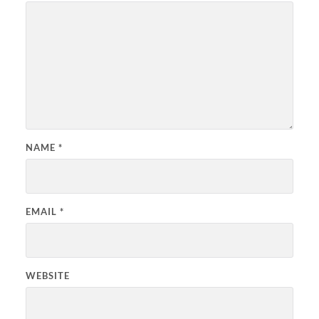
NAME
*
EMAIL
*
WEBSITE