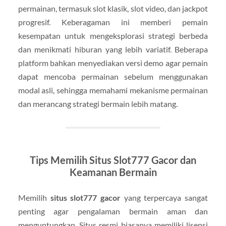
permainan, termasuk slot klasik, slot video, dan jackpot
progresif. Keberagaman ini memberi pemain
kesempatan untuk mengeksplorasi strategi berbeda
dan menikmati hiburan yang lebih variatif. Beberapa
platform bahkan menyediakan versi demo agar pemain
dapat mencoba permainan sebelum menggunakan
modal asli, sehingga memahami mekanisme permainan
dan merancang strategi bermain lebih matang.
Tips Memilih Situs Slot777 Gacor dan
Keamanan Bermain
Memilih
situs slot777 gacor
yang terpercaya sangat
penting agar pengalaman bermain aman dan
menguntungkan. Situs resmi biasanya memiliki lisensi