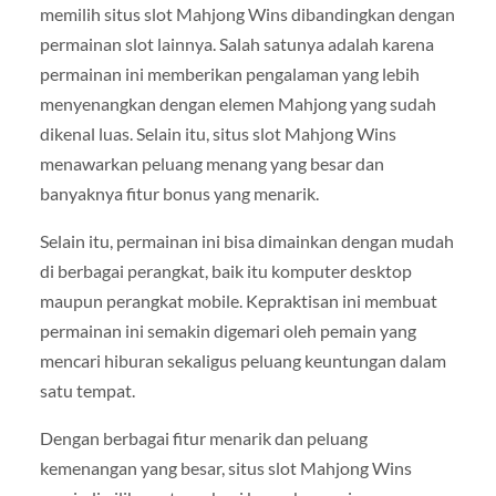
memilih situs slot Mahjong Wins dibandingkan dengan
permainan slot lainnya. Salah satunya adalah karena
permainan ini memberikan pengalaman yang lebih
menyenangkan dengan elemen Mahjong yang sudah
dikenal luas. Selain itu, situs slot Mahjong Wins
menawarkan peluang menang yang besar dan
banyaknya fitur bonus yang menarik.
Selain itu, permainan ini bisa dimainkan dengan mudah
di berbagai perangkat, baik itu komputer desktop
maupun perangkat mobile. Kepraktisan ini membuat
permainan ini semakin digemari oleh pemain yang
mencari hiburan sekaligus peluang keuntungan dalam
satu tempat.
Dengan berbagai fitur menarik dan peluang
kemenangan yang besar, situs slot Mahjong Wins