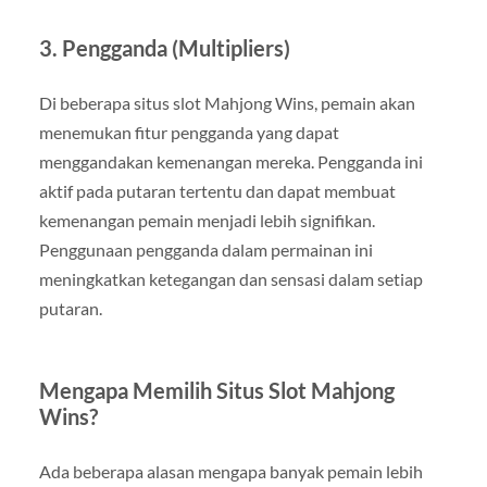
3.
Pengganda (Multipliers)
Di beberapa situs slot Mahjong Wins, pemain akan
menemukan fitur pengganda yang dapat
menggandakan kemenangan mereka. Pengganda ini
aktif pada putaran tertentu dan dapat membuat
kemenangan pemain menjadi lebih signifikan.
Penggunaan pengganda dalam permainan ini
meningkatkan ketegangan dan sensasi dalam setiap
putaran.
Mengapa Memilih Situs Slot Mahjong
Wins?
Ada beberapa alasan mengapa banyak pemain lebih