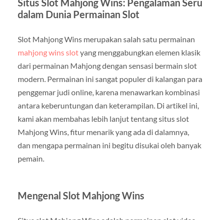
Situs Slot Mahjong Wins: Pengalaman Seru
dalam Dunia Permainan Slot
Slot Mahjong Wins merupakan salah satu permainan
mahjong wins slot
yang menggabungkan elemen klasik
dari permainan Mahjong dengan sensasi bermain slot
modern. Permainan ini sangat populer di kalangan para
penggemar judi online, karena menawarkan kombinasi
antara keberuntungan dan keterampilan. Di artikel ini,
kami akan membahas lebih lanjut tentang situs slot
Mahjong Wins, fitur menarik yang ada di dalamnya,
dan mengapa permainan ini begitu disukai oleh banyak
pemain.
Mengenal Slot Mahjong Wins