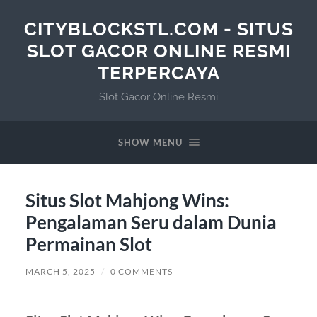
CITYBLOCKSTL.COM - SITUS
SLOT GACOR ONLINE RESMI
TERPERCAYA
Slot Gacor Online Resmi
SHOW MENU
Situs Slot Mahjong Wins:
Pengalaman Seru dalam Dunia
Permainan Slot
MARCH 5, 2025
/
0 COMMENTS