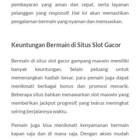
pembayaran yang aman dan cepat, serta layanan
pelanggan yang responsif. Hal ini akan memastikan
pengalaman bermain yang nyaman dan memuaskan.
Keuntungan Bermain di Situs Slot Gacor
Bermain di situs slot gacor gampang maxwin memiliki
banyak keuntungan. Selain peluang untuk
memenangkan hadiah besar, para pemain juga dapat
menikmati berbagai bonus dan promosi menarik.
Beberapa situs bahkan menawarkan slot maxwin yang
memberikan jackpot progresif, yang teárus meningkat
seiring berjalannya waktu.
Pemain juga bisa menikmati kenyamanan bermain
kapan saja dan di mana saja. Dengan akses mudah