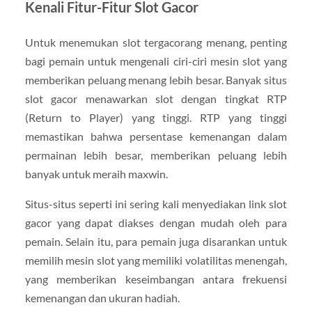
Kenali Fitur-Fitur Slot Gacor
Untuk menemukan slot tergacorang menang, penting
bagi pemain untuk mengenali ciri-ciri mesin slot yang
memberikan peluang menang lebih besar. Banyak situs
slot gacor menawarkan slot dengan tingkat RTP
(Return to Player) yang tinggi. RTP yang tinggi
memastikan bahwa persentase kemenangan dalam
permainan lebih besar, memberikan peluang lebih
banyak untuk meraih maxwin.
Situs-situs seperti ini sering kali menyediakan link slot
gacor yang dapat diakses dengan mudah oleh para
pemain. Selain itu, para pemain juga disarankan untuk
memilih mesin slot yang memiliki volatilitas menengah,
yang memberikan keseimbangan antara frekuensi
kemenangan dan ukuran hadiah.