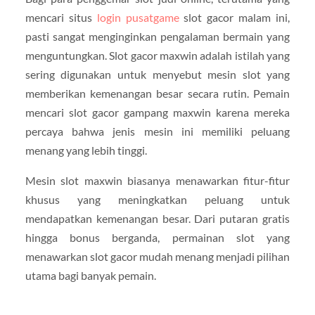
mencari situs
login pusatgame
slot gacor malam ini,
pasti sangat menginginkan pengalaman bermain yang
menguntungkan. Slot gacor maxwin adalah istilah yang
sering digunakan untuk menyebut mesin slot yang
memberikan kemenangan besar secara rutin. Pemain
mencari slot gacor gampang maxwin karena mereka
percaya bahwa jenis mesin ini memiliki peluang
menang yang lebih tinggi.
Mesin slot maxwin biasanya menawarkan fitur-fitur
khusus yang meningkatkan peluang untuk
mendapatkan kemenangan besar. Dari putaran gratis
hingga bonus berganda, permainan slot yang
menawarkan slot gacor mudah menang menjadi pilihan
utama bagi banyak pemain.