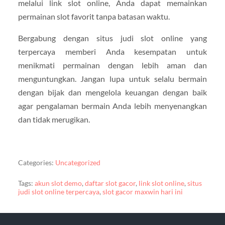
melalui link slot online, Anda dapat memainkan
permainan slot favorit tanpa batasan waktu.
Bergabung dengan situs judi slot online yang
terpercaya memberi Anda kesempatan untuk
menikmati permainan dengan lebih aman dan
menguntungkan. Jangan lupa untuk selalu bermain
dengan bijak dan mengelola keuangan dengan baik
agar pengalaman bermain Anda lebih menyenangkan
dan tidak merugikan.
Categories:
Uncategorized
Tags:
akun slot demo
,
daftar slot gacor
,
link slot online
,
situs
judi slot online terpercaya
,
slot gacor maxwin hari ini