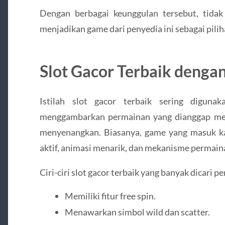
Dengan berbagai keunggulan tersebut, tida
menjadikan game dari penyedia ini sebagai pilih
Slot Gacor Terbaik denga
Istilah slot gacor terbaik sering digun
menggambarkan permainan yang dianggap me
menyenangkan. Biasanya, game yang masuk kat
aktif, animasi menarik, dan mekanisme permain
Ciri-ciri slot gacor terbaik yang banyak dicari p
Memiliki fitur free spin.
Menawarkan simbol wild dan scatter.