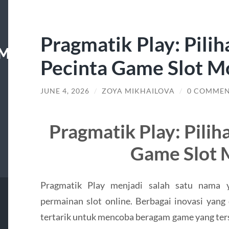
Pragmatik Play: Pili
OM
Pecinta Game Slot M
JUNE 4, 2026
/
ZOYA MIKHAILOVA
/
0 COMMEN
Pragmatik Play: Pili
Game Slot 
Pragmatik Play menjadi salah satu nama y
permainan slot online. Berbagai inovasi yan
tertarik untuk mencoba beragam game yang ter