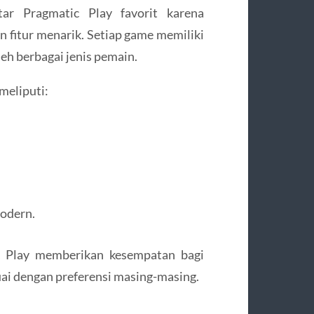
r Pragmatic Play favorit karena
fitur menarik. Setiap game memiliki
eh berbagai jenis pemain.
meliputi:
odern.
c Play memberikan kesempatan bagi
i dengan preferensi masing-masing.