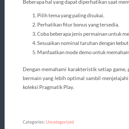
Beberapa hal yang dapat diperhatikan saat memi
Pilih tema yang paling disukai.
Perhatikan fitur bonus yang tersedia.
Coba beberapa jenis permainan untuk me
Sesuaikan nominal taruhan dengan kebut
Manfaatkan mode demo untuk memaham
Dengan memahami karakteristik setiap game,
bermain yang lebih optimal sambil menjelajahi
koleksi Pragmatik Play.
Categories:
Uncategorized