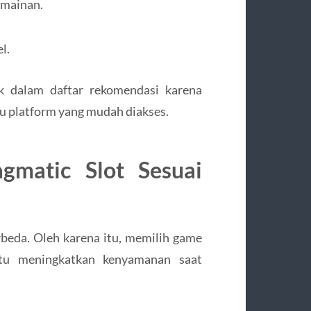
mainan.
l.
k dalam daftar rekomendasi karena
tu platform yang mudah diakses.
gmatic Slot Sesuai
beda. Oleh karena itu, memilih game
tu meningkatkan kenyamanan saat