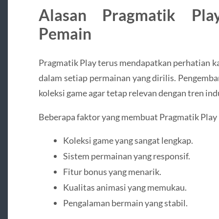
Alasan Pragmatik Pla
Pemain
Pragmatik Play terus mendapatkan perhatian k
dalam setiap permainan yang dirilis. Pengemba
koleksi game agar tetap relevan dengan tren indu
Beberapa faktor yang membuat Pragmatik Play b
Koleksi game yang sangat lengkap.
Sistem permainan yang responsif.
Fitur bonus yang menarik.
Kualitas animasi yang memukau.
Pengalaman bermain yang stabil.