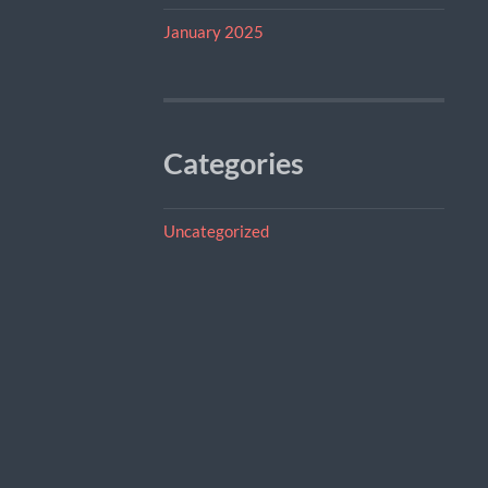
January 2025
Categories
Uncategorized