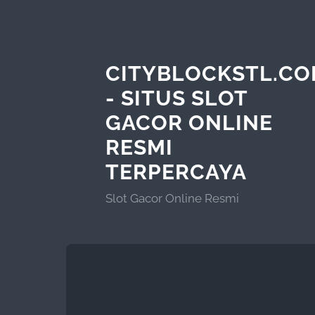
CITYBLOCKSTL.C
- SITUS SLOT
GACOR ONLINE
RESMI
TERPERCAYA
Slot Gacor Online Resmi