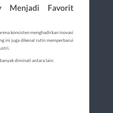
y Menjadi Favorit
arena konsisten menghadirkan inovasi
ng ini juga dikenal rutin memperbarui
stri.
anyak diminati antara lain: