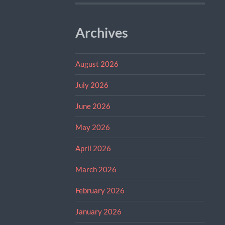
Archives
August 2026
July 2026
June 2026
May 2026
April 2026
March 2026
February 2026
January 2026