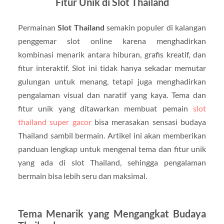
Fitur Unik di Slot Thailand
Permainan
Slot Thailand
semakin populer di kalangan
penggemar slot online karena menghadirkan
kombinasi menarik antara hiburan, grafis kreatif, dan
fitur interaktif. Slot ini tidak hanya sekadar memutar
gulungan untuk menang, tetapi juga menghadirkan
pengalaman visual dan naratif yang kaya. Tema dan
fitur unik yang ditawarkan membuat pemain
slot
thailand super gacor
bisa merasakan sensasi budaya
Thailand sambil bermain. Artikel ini akan memberikan
panduan lengkap untuk mengenal tema dan fitur unik
yang ada di slot Thailand, sehingga pengalaman
bermain bisa lebih seru dan maksimal.
Tema Menarik yang Mengangkat Budaya