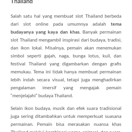
Thailand
Salah satu hal yang membuat slot Thailand berbeda
dari slot online pada umumnya adalah
tema
budayanya yang kaya dan khas
. Banyak permainan
slot Thailand mengambil inspirasi dari budaya, tradisi,
dan ikon lokal. Misalnya, pemain akan menemukan
simbol seperti gajah, naga, bunga lotus, kuil, dan
festival Thailand yang digambarkan dengan grafis
memukau. Tema ini tidak hanya membuat permainan
lebih indah secara visual, tetapi juga menghadirkan
pengalaman imersif yang mengajak pemain
“menjelajahi” budaya Thailand.
Selain ikon budaya, musik dan efek suara tradisional
juga sering ditambahkan untuk memperkuat suasana
permainan. Pemain bisa merasakan nuansa khas
Thailand melalui kombinasi warna, animasi, dan suara,