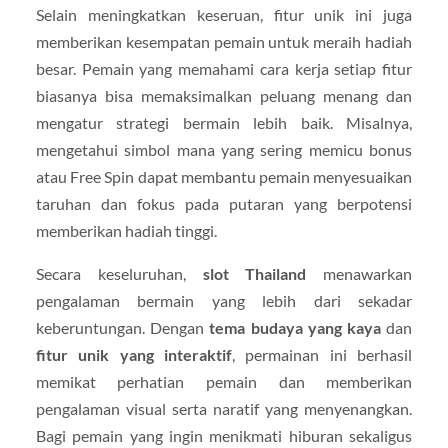
Selain meningkatkan keseruan, fitur unik ini juga
memberikan kesempatan pemain untuk meraih hadiah
besar. Pemain yang memahami cara kerja setiap fitur
biasanya bisa memaksimalkan peluang menang dan
mengatur strategi bermain lebih baik. Misalnya,
mengetahui simbol mana yang sering memicu bonus
atau Free Spin dapat membantu pemain menyesuaikan
taruhan dan fokus pada putaran yang berpotensi
memberikan hadiah tinggi.
Secara keseluruhan,
slot Thailand
menawarkan
pengalaman bermain yang lebih dari sekadar
keberuntungan. Dengan
tema budaya yang kaya
dan
fitur unik yang interaktif
, permainan ini berhasil
memikat perhatian pemain dan memberikan
pengalaman visual serta naratif yang menyenangkan.
Bagi pemain yang ingin menikmati hiburan sekaligus