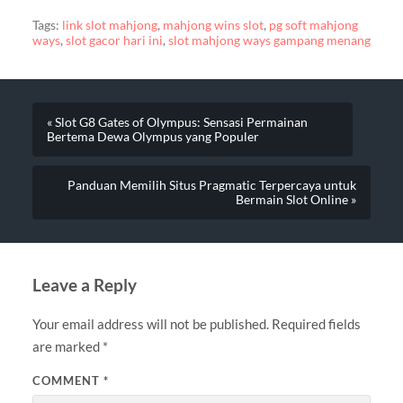
Tags:
link slot mahjong
,
mahjong wins slot
,
pg soft mahjong
ways
,
slot gacor hari ini
,
slot mahjong ways gampang menang
« Slot G8 Gates of Olympus: Sensasi Permainan
Bertema Dewa Olympus yang Populer
Panduan Memilih Situs Pragmatic Terpercaya untuk
Bermain Slot Online »
Leave a Reply
Your email address will not be published.
Required fields
are marked
*
COMMENT
*