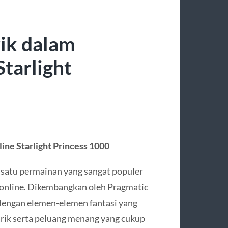
rik dalam
Starlight
ine Starlight Princess 1000
h satu permainan yang sangat populer
online. Dikembangkan oleh Pragmatic
dengan elemen-elemen fantasi yang
arik serta peluang menang yang cukup