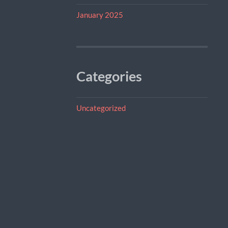
January 2025
Categories
Uncategorized