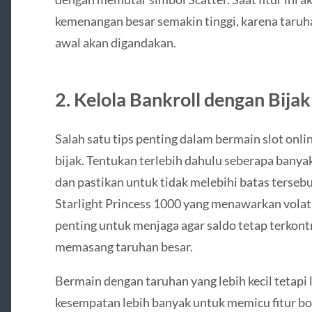
kemenangan besar semakin tinggi, karena taru
awal akan digandakan.
2.
Kelola Bankroll dengan Bijak
Salah satu tips penting dalam bermain slot onli
bijak. Tentukan terlebih dahulu seberapa banya
dan pastikan untuk tidak melebihi batas terseb
Starlight Princess 1000 yang menawarkan volatil
penting untuk menjaga agar saldo tetap terkont
memasang taruhan besar.
Bermain dengan taruhan yang lebih kecil tetapi
kesempatan lebih banyak untuk memicu fitur bon