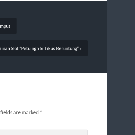
ympus
nan Slot “Petulngn Si Tikus Beruntung” »
fields are marked
*