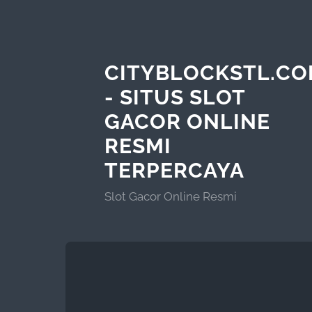
CITYBLOCKSTL.C
- SITUS SLOT
GACOR ONLINE
RESMI
TERPERCAYA
Slot Gacor Online Resmi