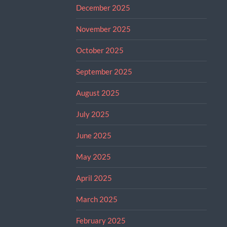
December 2025
November 2025
October 2025
September 2025
August 2025
July 2025
June 2025
May 2025
April 2025
March 2025
February 2025