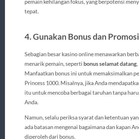
pemain kehilangan fokus, yang berpotensi men
tepat.
4.
Gunakan Bonus dan Promosi 
Sebagian besar kasino online menawarkan berb
menarik pemain, seperti
bonus selamat datang
,
Manfaatkan bonus ini untuk memaksimalkan pel
Princess 1000. Misalnya, jika Anda mendapatka
itu untuk mencoba berbagai taruhan tanpa ha
Anda.
Namun, selalu periksa syarat dan ketentuan yan
ada batasan mengenai bagaimana dan kapan An
diperoleh dari bonus.