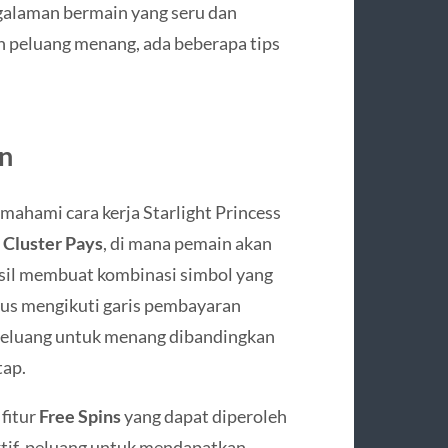
galaman bermain yang seru dan
peluang menang, ada beberapa tips
n
ahami cara kerja Starlight Princess
n
Cluster Pays
, di mana pemain akan
il membuat kombinasi simbol yang
rus mengikuti garis pembayaran
k peluang untuk menang dibandingkan
tap.
 fitur
Free Spins
yang dapat diperoleh
aktif, peluang untuk mendapatkan