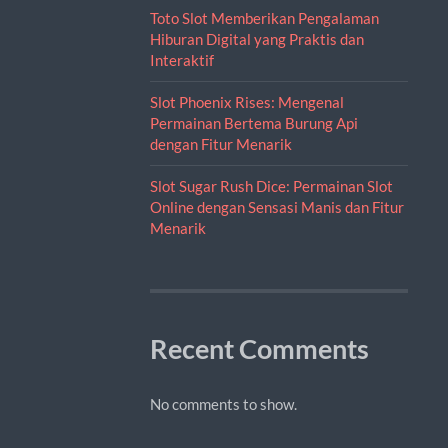
Toto Slot Memberikan Pengalaman
Hiburan Digital yang Praktis dan
Interaktif
Slot Phoenix Rises: Mengenal
Permainan Bertema Burung Api
dengan Fitur Menarik
Slot Sugar Rush Dice: Permainan Slot
Online dengan Sensasi Manis dan Fitur
Menarik
Recent Comments
No comments to show.