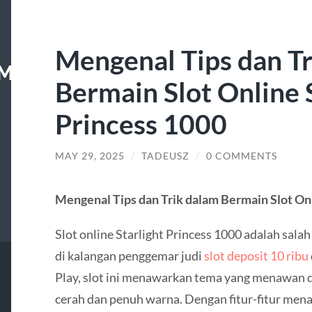
Mengenal Tips dan T
OM
Bermain Slot Online 
Princess 1000
MAY 29, 2025
/
TADEUSZ
/
0 COMMENTS
Mengenal Tips dan Trik dalam Bermain Slot Onl
Slot online Starlight Princess 1000 adalah sala
di kalangan penggemar judi
slot deposit 10 ribu
Play, slot ini menawarkan tema yang menawan 
cerah dan penuh warna. Dengan fitur-fitur men