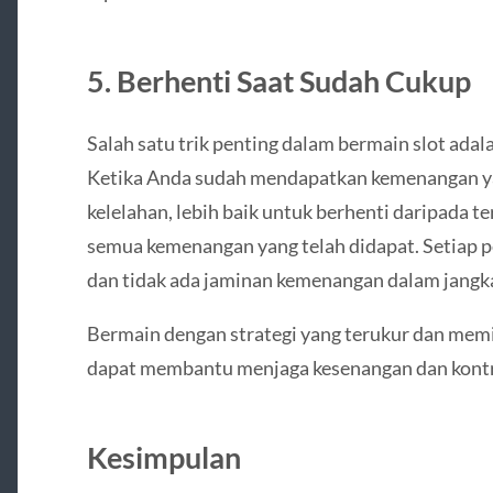
5.
Berhenti Saat Sudah Cukup
Salah satu trik penting dalam bermain slot ada
Ketika Anda sudah mendapatkan kemenangan y
kelelahan, lebih baik untuk berhenti daripada t
semua kemenangan yang telah didapat. Setiap pe
dan tidak ada jaminan kemenangan dalam jangk
Bermain dengan strategi yang terukur dan memi
dapat membantu menjaga kesenangan dan kontro
Kesimpulan