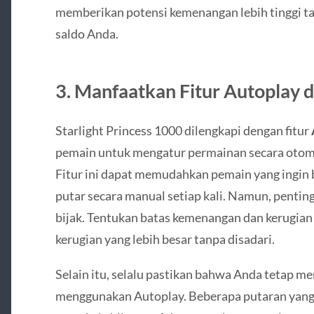
memberikan potensi kemenangan lebih tinggi 
saldo Anda.
3.
Manfaatkan Fitur Autoplay d
Starlight Princess 1000 dilengkapi dengan fitur
pemain untuk mengatur permainan secara otoma
Fitur ini dapat memudahkan pemain yang ingin
putar secara manual setiap kali. Namun, pentin
bijak. Tentukan batas kemenangan dan kerugian
kerugian yang lebih besar tanpa disadari.
Selain itu, selalu pastikan bahwa Anda tetap
menggunakan Autoplay. Beberapa putaran yang