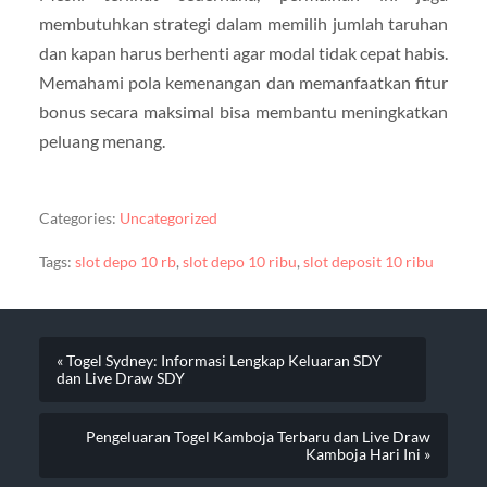
membutuhkan strategi dalam memilih jumlah taruhan
dan kapan harus berhenti agar modal tidak cepat habis.
Memahami pola kemenangan dan memanfaatkan fitur
bonus secara maksimal bisa membantu meningkatkan
peluang menang.
Categories:
Uncategorized
Tags:
slot depo 10 rb
,
slot depo 10 ribu
,
slot deposit 10 ribu
« Togel Sydney: Informasi Lengkap Keluaran SDY
dan Live Draw SDY
Pengeluaran Togel Kamboja Terbaru dan Live Draw
Kamboja Hari Ini »