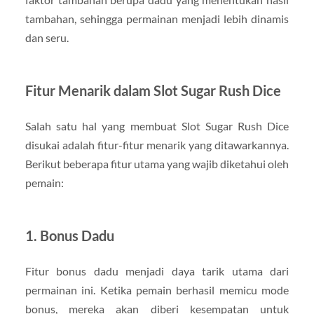
tambahan, sehingga permainan menjadi lebih dinamis
dan seru.
Fitur Menarik dalam Slot Sugar Rush Dice
Salah satu hal yang membuat Slot Sugar Rush Dice
disukai adalah fitur-fitur menarik yang ditawarkannya.
Berikut beberapa fitur utama yang wajib diketahui oleh
pemain:
1. Bonus Dadu
Fitur bonus dadu menjadi daya tarik utama dari
permainan ini. Ketika pemain berhasil memicu mode
bonus, mereka akan diberi kesempatan untuk