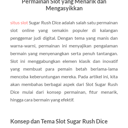
Permainan Slot yang Menarik dan
Mengasyikkan
situs slot
Sugar Rush Dice adalah salah satu permainan
slot online yang semakin populer di kalangan
penggemar judi digital. Dengan tema yang manis dan
warna-warni, permainan ini menyajikan pengalaman
bermain yang menyenangkan serta penuh tantangan.
Slot ini menggabungkan elemen klasik dan inovatif
yang membuat para pemain betah berlama-lama
mencoba keberuntungan mereka. Pada artikel ini, kita
akan membahas berbagai aspek dari Slot Sugar Rush
Dice mulai dari konsep permainan, fitur menarik,
hingga cara bermain yang efektif.
Konsep dan Tema Slot Sugar Rush Dice