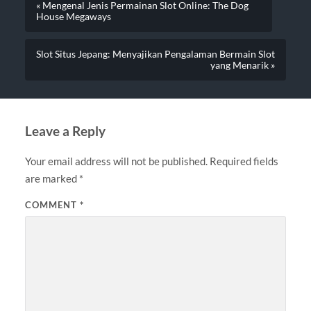
« Mengenal Jenis Permainan Slot Online: The Dog
House Megaways
Slot Situs Jepang: Menyajikan Pengalaman Bermain Slot
yang Menarik »
Leave a Reply
Your email address will not be published.
Required fields
are marked
*
COMMENT
*