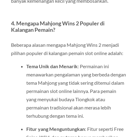
banyak kemenangan kecil yang membosankan.
4.
Mengapa Mahjong Wins 2 Populer di
Kalangan Pemain?
Beberapa alasan mengapa Mahjong Wins 2 menjadi
pilihan populer di kalangan pemain slot online adalah:
Tema Unik dan Menarik
: Permainan ini
menawarkan pengalaman yang berbeda dengan
tema Mahjong yang tidak sering ditemui dalam
permainan slot online lainnya. Para pemain
yang menyukai budaya Tiongkok atau
permainan tradisional akan merasa lebih
terhubung dengan tema ini.
Fitur yang Menguntungkan
: Fitur seperti Free