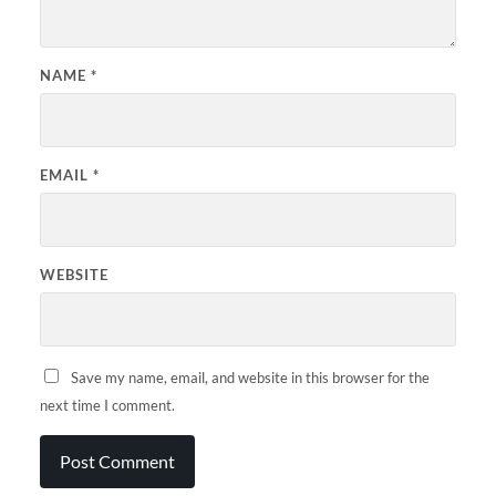
NAME
*
EMAIL
*
WEBSITE
Save my name, email, and website in this browser for the
next time I comment.