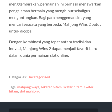
menggembirakan, permainan ini berhasil menawarkan
pengalaman bermain yang menghibur sekaligus
menguntungkan. Bagi para penggemar slot yang
mencari sesuatu yang berbeda, Mahjong Wins 2 patut
untuk dicoba.
Dengan kombinasi yang tepat antara tradisi dan
inovasi, Mahjong Wins 2 dapat menjadi favorit baru
dalam dunia permainan slot online.
Categories:
Uncategorized
Tags:
mahjong ways
,
seketer hitam
,
skater hitam
,
sketer
hitam
,
slot mahjong