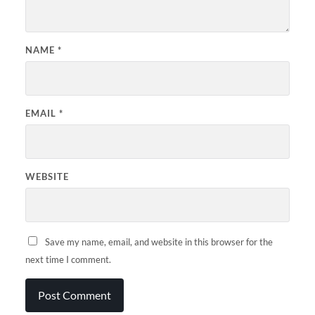
NAME
*
EMAIL
*
WEBSITE
Save my name, email, and website in this browser for the
next time I comment.