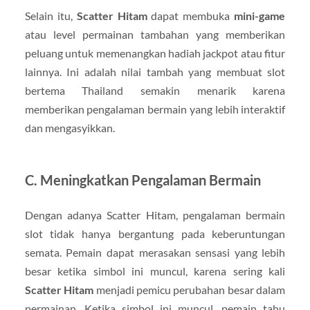
Selain itu,
Scatter Hitam
dapat membuka
mini-game
atau level permainan tambahan yang memberikan
peluang untuk memenangkan hadiah jackpot atau fitur
lainnya. Ini adalah nilai tambah yang membuat slot
bertema Thailand semakin menarik karena
memberikan pengalaman bermain yang lebih interaktif
dan mengasyikkan.
C. Meningkatkan Pengalaman Bermain
Dengan adanya Scatter Hitam, pengalaman bermain
slot tidak hanya bergantung pada keberuntungan
semata. Pemain dapat merasakan sensasi yang lebih
besar ketika simbol ini muncul, karena sering kali
Scatter Hitam
menjadi pemicu perubahan besar dalam
permainan. Ketika simbol ini muncul, pemain tahu