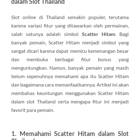
dalam Slot Thailand
Slot online di Thailand semakin populer, terutama
karena variasi fitur yang ditawarkan oleh permainan,
salah satunya adalah simbol
Scatter Hitam
. Bagi
banyak pemain, Scatter Hitam menjadi simbol yang
sangat dicari karena dapat memicu kemenangan besar
dan membuka berbagai fitur bonus yang
menguntungkan. Namun, banyak pemain yang masih
belum sepenuhnya memahami apa itu Scatter Hitam
dan bagaimana cara memanfaatkannya. Artikel ini akan
membahas keuntungan menggunakan Scatter Hitam
dalam slot Thailand serta mengapa fitur ini menjadi
favorit para pemain.
1. Memahami Scatter Hitam dalam Slot