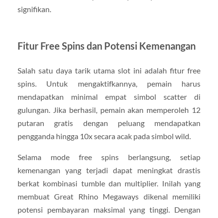
signifikan.
Fitur Free Spins dan Potensi Kemenangan
Salah satu daya tarik utama slot ini adalah fitur free
spins. Untuk mengaktifkannya, pemain harus
mendapatkan minimal empat simbol scatter di
gulungan. Jika berhasil, pemain akan memperoleh 12
putaran gratis dengan peluang mendapatkan
pengganda hingga 10x secara acak pada simbol wild.
Selama mode free spins berlangsung, setiap
kemenangan yang terjadi dapat meningkat drastis
berkat kombinasi tumble dan multiplier. Inilah yang
membuat Great Rhino Megaways dikenal memiliki
potensi pembayaran maksimal yang tinggi. Dengan