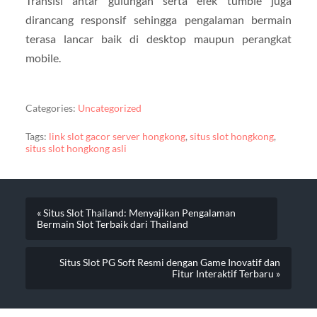
Transisi antar gulungan serta efek tumble juga
dirancang responsif sehingga pengalaman bermain
terasa lancar baik di desktop maupun perangkat
mobile.
Categories:
Uncategorized
Tags:
link slot gacor server hongkong
,
situs slot hongkong
,
situs slot hongkong asli
« Situs Slot Thailand: Menyajikan Pengalaman
Bermain Slot Terbaik dari Thailand
Situs Slot PG Soft Resmi dengan Game Inovatif dan
Fitur Interaktif Terbaru »