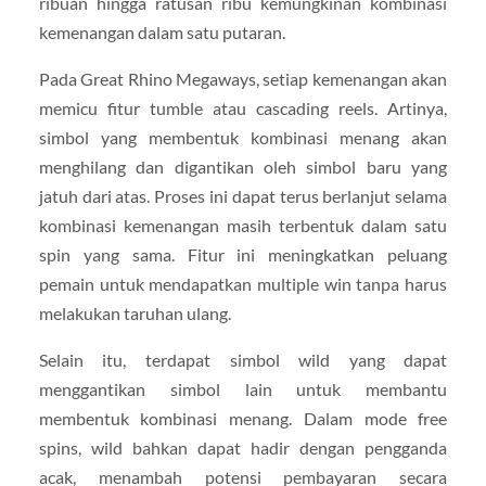
ribuan hingga ratusan ribu kemungkinan kombinasi
kemenangan dalam satu putaran.
Pada Great Rhino Megaways, setiap kemenangan akan
memicu fitur tumble atau cascading reels. Artinya,
simbol yang membentuk kombinasi menang akan
menghilang dan digantikan oleh simbol baru yang
jatuh dari atas. Proses ini dapat terus berlanjut selama
kombinasi kemenangan masih terbentuk dalam satu
spin yang sama. Fitur ini meningkatkan peluang
pemain untuk mendapatkan multiple win tanpa harus
melakukan taruhan ulang.
Selain itu, terdapat simbol wild yang dapat
menggantikan simbol lain untuk membantu
membentuk kombinasi menang. Dalam mode free
spins, wild bahkan dapat hadir dengan pengganda
acak, menambah potensi pembayaran secara