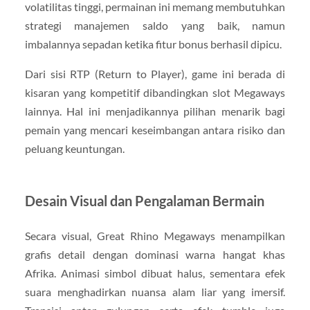
volatilitas tinggi, permainan ini memang membutuhkan
strategi manajemen saldo yang baik, namun
imbalannya sepadan ketika fitur bonus berhasil dipicu.
Dari sisi RTP (Return to Player), game ini berada di
kisaran yang kompetitif dibandingkan slot Megaways
lainnya. Hal ini menjadikannya pilihan menarik bagi
pemain yang mencari keseimbangan antara risiko dan
peluang keuntungan.
Desain Visual dan Pengalaman Bermain
Secara visual, Great Rhino Megaways menampilkan
grafis detail dengan dominasi warna hangat khas
Afrika. Animasi simbol dibuat halus, sementara efek
suara menghadirkan nuansa alam liar yang imersif.