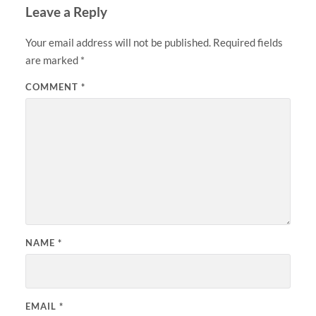
Leave a Reply
Your email address will not be published.
Required fields
are marked
*
COMMENT
*
NAME
*
EMAIL
*