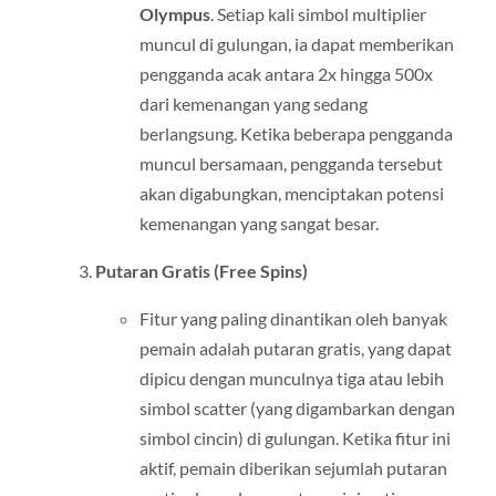
Olympus
. Setiap kali simbol multiplier
muncul di gulungan, ia dapat memberikan
pengganda acak antara 2x hingga 500x
dari kemenangan yang sedang
berlangsung. Ketika beberapa pengganda
muncul bersamaan, pengganda tersebut
akan digabungkan, menciptakan potensi
kemenangan yang sangat besar.
Putaran Gratis (Free Spins)
Fitur yang paling dinantikan oleh banyak
pemain adalah putaran gratis, yang dapat
dipicu dengan munculnya tiga atau lebih
simbol scatter (yang digambarkan dengan
simbol cincin) di gulungan. Ketika fitur ini
aktif, pemain diberikan sejumlah putaran