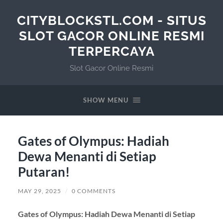
CITYBLOCKSTL.COM - SITUS
SLOT GACOR ONLINE RESMI
TERPERCAYA
Slot Gacor Online Resmi
SHOW MENU
Gates of Olympus: Hadiah
Dewa Menanti di Setiap
Putaran!
MAY 29, 2025
/
0 COMMENTS
Gates of Olympus: Hadiah Dewa Menanti di Setiap