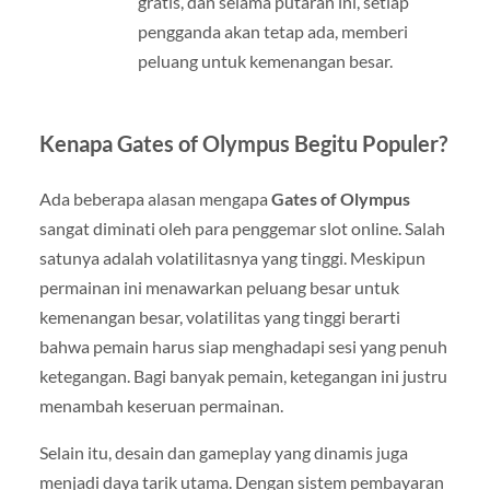
gratis, dan selama putaran ini, setiap
pengganda akan tetap ada, memberi
peluang untuk kemenangan besar.
Kenapa Gates of Olympus Begitu Populer?
Ada beberapa alasan mengapa
Gates of Olympus
sangat diminati oleh para penggemar slot online. Salah
satunya adalah volatilitasnya yang tinggi. Meskipun
permainan ini menawarkan peluang besar untuk
kemenangan besar, volatilitas yang tinggi berarti
bahwa pemain harus siap menghadapi sesi yang penuh
ketegangan. Bagi banyak pemain, ketegangan ini justru
menambah keseruan permainan.
Selain itu, desain dan gameplay yang dinamis juga
menjadi daya tarik utama. Dengan sistem pembayaran