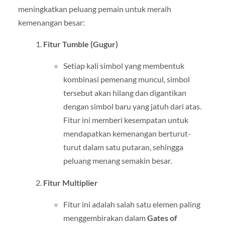
meningkatkan peluang pemain untuk meraih
kemenangan besar:
Fitur Tumble (Gugur)
Setiap kali simbol yang membentuk
kombinasi pemenang muncul, simbol
tersebut akan hilang dan digantikan
dengan simbol baru yang jatuh dari atas.
Fitur ini memberi kesempatan untuk
mendapatkan kemenangan berturut-
turut dalam satu putaran, sehingga
peluang menang semakin besar.
Fitur Multiplier
Fitur ini adalah salah satu elemen paling
menggembirakan dalam
Gates of