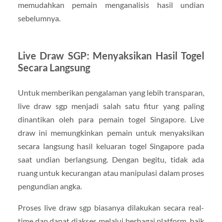
memudahkan pemain menganalisis hasil undian
sebelumnya.
Live Draw SGP: Menyaksikan Hasil Togel
Secara Langsung
Untuk memberikan pengalaman yang lebih transparan,
live draw sgp menjadi salah satu fitur yang paling
dinantikan oleh para pemain togel Singapore. Live
draw ini memungkinkan pemain untuk menyaksikan
secara langsung hasil keluaran togel Singapore pada
saat undian berlangsung. Dengan begitu, tidak ada
ruang untuk kecurangan atau manipulasi dalam proses
pengundian angka.
Proses live draw sgp biasanya dilakukan secara real-
time dan dapat diakses melalui berbagai platform, baik