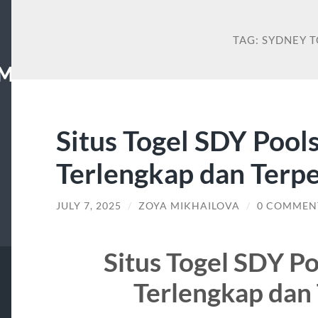
TAG:
SYDNEY 
OM
Situs Togel SDY Pools
Terlengkap dan Terp
JULY 7, 2025
/
ZOYA MIKHAILOVA
/
0 COMMEN
Situs Togel SDY Po
Terlengkap dan