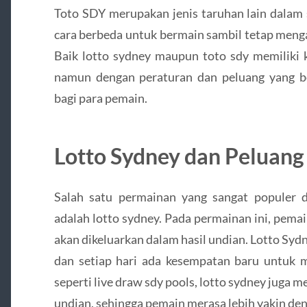
Toto SDY merupakan jenis taruhan lain dalam
cara berbeda untuk bermain sambil tetap meng
Baik lotto sydney maupun toto sdy memiliki k
namun dengan peraturan dan peluang yang b
bagi para pemain.
Lotto Sydney dan Peluan
Salah satu permainan yang sangat populer 
adalah lotto sydney. Pada permainan ini, pema
akan dikeluarkan dalam hasil undian. Lotto Syd
dan setiap hari ada kesempatan baru untuk
seperti live draw sdy pools, lotto sydney juga
undian, sehingga pemain merasa lebih yakin den