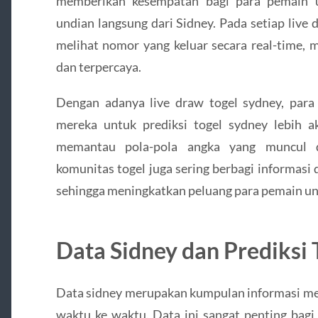
memberikan kesempatan bagi para pemain u
undian langsung dari Sidney. Pada setiap live
melihat nomor yang keluar secara real-time, 
dan terpercaya.
Dengan adanya live draw togel sydney, para
mereka untuk prediksi togel sydney lebih a
memantau pola-pola angka yang muncul d
komunitas togel juga sering berbagi informasi 
sehingga meningkatkan peluang para pemain u
Data Sidney dan Prediksi 
Data sidney merupakan kumpulan informasi men
waktu ke waktu. Data ini sangat penting bagi