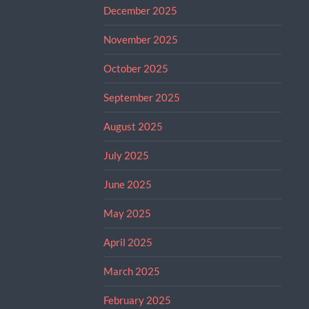
December 2025
November 2025
October 2025
September 2025
August 2025
July 2025
June 2025
May 2025
April 2025
March 2025
February 2025