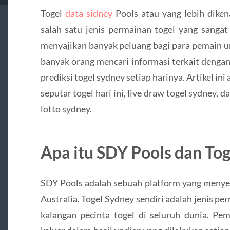
Togel
data sidney
Pools atau yang lebih dike
salah satu jenis permainan togel yang sangat
menyajikan banyak peluang bagi para pemain 
banyak orang mencari informasi terkait dengan 
prediksi togel sydney setiap harinya. Artikel in
seputar togel hari ini, live draw togel sydney, d
lotto sydney.
Apa itu SDY Pools dan To
SDY Pools adalah sebuah platform yang menyedi
Australia. Togel Sydney sendiri adalah jenis p
kalangan pecinta togel di seluruh dunia. P