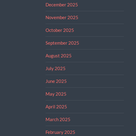
December 2025
November 2025
October 2025
September 2025
August 2025
July 2025
June 2025
May 2025
April 2025
March 2025
February 2025