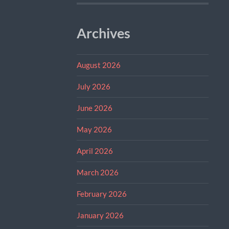
Archives
August 2026
July 2026
June 2026
May 2026
April 2026
March 2026
February 2026
January 2026