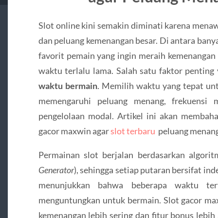
Slot online kini semakin diminati karena menaw
dan peluang kemenangan besar. Di antara banyak
favorit pemain yang ingin meraih kemenangan
waktu terlalu lama. Salah satu faktor penting
waktu bermain
. Memilih waktu yang tepat un
memengaruhi peluang menang, frekuensi mu
pengelolaan modal. Artikel ini akan membaha
gacor maxwin agar
slot terbaru
peluang menang
Permainan slot berjalan berdasarkan algori
Generator
), sehingga setiap putaran bersifat 
menunjukkan bahwa beberapa waktu tert
menguntungkan untuk bermain. Slot gacor m
kemenangan lebih sering dan fitur bonus lebih 