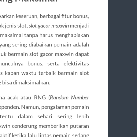
arkan keseruan, berbagai fitur bonus,
 jenis slot,
slot gacor maxwin
menjadi
 maksimal tanpa harus menghabiskan
 yang sering diabaikan pemain adalah
tuk bermain slot gacor maxwin dapat
nculnya bonus, serta efektivitas
s kapan waktu terbaik bermain slot
 bisa dimaksimalkan.
tma acak atau RNG (
Random Number
independen. Namun, pengalaman pemain
entu dalam sehari sering lebih
axwin cenderung memberikan putaran
aktif ketika lalu lintas pemain sedang