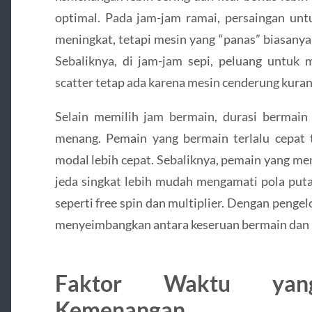
optimal. Pada jam-jam ramai, persaingan unt
meningkat, tetapi mesin yang “panas” biasanya 
Sebaliknya, di jam-jam sepi, peluang untuk 
scatter tetap ada karena mesin cenderung kura
Selain memilih jam bermain, durasi bermain
menang. Pemain yang bermain terlalu cepat t
modal lebih cepat. Sebaliknya, pemain yang me
jeda singkat lebih mudah mengamati pola put
seperti free spin dan multiplier. Dengan penge
menyeimbangkan antara keseruan bermain dan
Faktor Waktu yan
Kemenangan