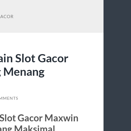
GACOR
in Slot Gacor
g Menang
OMMENTS
 Slot Gacor Maxwin
ang Maksimal