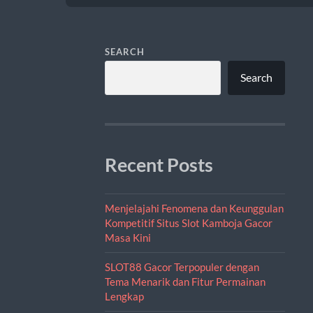
SEARCH
Search
Recent Posts
Menjelajahi Fenomena dan Keunggulan
Kompetitif Situs Slot Kamboja Gacor
Masa Kini
SLOT88 Gacor Terpopuler dengan
Tema Menarik dan Fitur Permainan
Lengkap