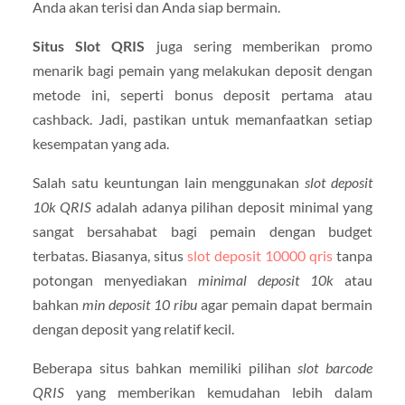
Anda akan terisi dan Anda siap bermain.
Situs Slot QRIS
juga sering memberikan promo
menarik bagi pemain yang melakukan deposit dengan
metode ini, seperti bonus deposit pertama atau
cashback. Jadi, pastikan untuk memanfaatkan setiap
kesempatan yang ada.
Salah satu keuntungan lain menggunakan
slot deposit
10k QRIS
adalah adanya pilihan deposit minimal yang
sangat bersahabat bagi pemain dengan budget
terbatas. Biasanya, situs
slot deposit 10000 qris
tanpa
potongan menyediakan
minimal deposit 10k
atau
bahkan
min deposit 10 ribu
agar pemain dapat bermain
dengan deposit yang relatif kecil.
Beberapa situs bahkan memiliki pilihan
slot barcode
QRIS
yang memberikan kemudahan lebih dalam