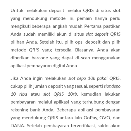
Untuk melakukan deposit melalui QRIS di situs slot
yang mendukung metode ini, pemain hanya perlu
mengikuti beberapa langkah mudah. Pertama, pastikan
Anda sudah memiliki akun di situs
slot deposit QRIS
pilihan Anda. Setelah itu, pilih opsi deposit dan pilih
metode
QRIS
yang tersedia. Biasanya, Anda akan
diberikan barcode yang dapat di-scan menggunakan
aplikasi pembayaran digital Anda.
Jika Anda ingin melakukan
slot depo 10k pakai QRIS
,
cukup pilih jumlah deposit yang sesuai, seperti
slot depo
10 ribu
atau
slot QRIS 10rb
, kemudian lakukan
pembayaran melalui aplikasi yang terhubung dengan
rekening bank Anda. Beberapa aplikasi pembayaran
yang mendukung QRIS antara lain GoPay, OVO, dan
DANA. Setelah pembayaran terverifikasi, saldo akun