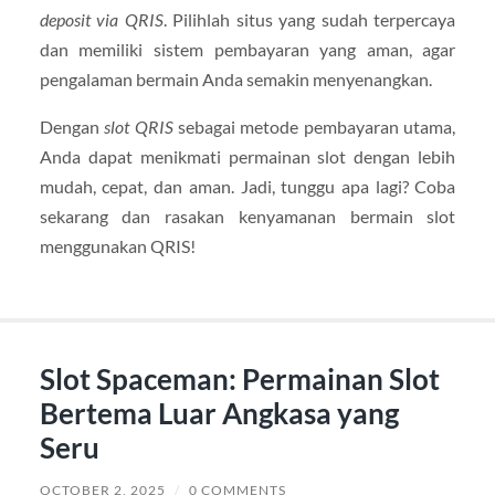
deposit via QRIS
. Pilihlah situs yang sudah terpercaya
dan memiliki sistem pembayaran yang aman, agar
pengalaman bermain Anda semakin menyenangkan.
Dengan
slot QRIS
sebagai metode pembayaran utama,
Anda dapat menikmati permainan slot dengan lebih
mudah, cepat, dan aman. Jadi, tunggu apa lagi? Coba
sekarang dan rasakan kenyamanan bermain slot
menggunakan QRIS!
Slot Spaceman: Permainan Slot
Bertema Luar Angkasa yang
Seru
OCTOBER 2, 2025
/
0 COMMENTS