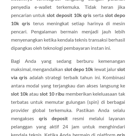
penyedia e-wallet terkemuka. Tidak heran jika
pencarian untuk
slot deposit 10k qris
serta
slot depo
10k qris
terus meningkat setiap harinya di mesin
pencari. Pengalaman bermain menjadi jauh lebih
menyenangkan ketika kendala teknis transaksi berhasil
dipangkas oleh teknologi pembayaran instan ini.
Bagi Anda yang sedang berburu kemenangan
maksimal, mengandalkan
slot depo 10k
lewat jalur
slot
via qris
adalah strategi terbaik tahun ini. Kombinasi
antara modal yang terjangkau dan akses langsung ke
slot 10k
atau
slot 10 ribu
memberikan keleluasaan tak
terbatas untuk memutar gulungan (spin) di berbagai
provider global terkemuka. Pastikan Anda selalu
mengakses
qris deposit
resmi melalui layanan
pelanggan yang aktif 24 jam untuk menghindari
kendala teknis. Ketika Anda bermain di platform
qris