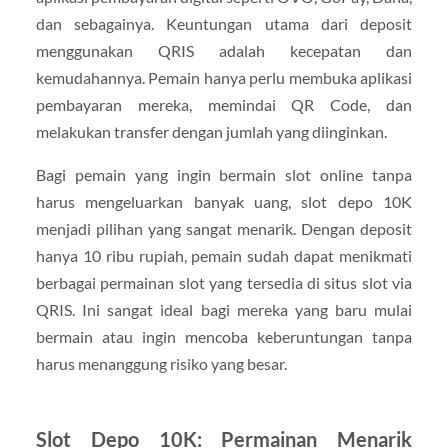
dan sebagainya. Keuntungan utama dari deposit
menggunakan QRIS adalah kecepatan dan
kemudahannya. Pemain hanya perlu membuka aplikasi
pembayaran mereka, memindai QR Code, dan
melakukan transfer dengan jumlah yang diinginkan.
Bagi pemain yang ingin bermain slot online tanpa
harus mengeluarkan banyak uang, slot depo 10K
menjadi pilihan yang sangat menarik. Dengan deposit
hanya 10 ribu rupiah, pemain sudah dapat menikmati
berbagai permainan slot yang tersedia di situs slot via
QRIS. Ini sangat ideal bagi mereka yang baru mulai
bermain atau ingin mencoba keberuntungan tanpa
harus menanggung risiko yang besar.
Slot Depo 10K: Permainan Menarik