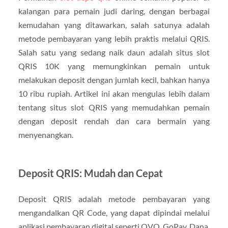
kalangan para pemain judi daring, dengan berbagai
kemudahan yang ditawarkan, salah satunya adalah
metode pembayaran yang lebih praktis melalui QRIS.
Salah satu yang sedang naik daun adalah situs slot
QRIS 10K yang memungkinkan pemain untuk
melakukan deposit dengan jumlah kecil, bahkan hanya
10 ribu rupiah. Artikel ini akan mengulas lebih dalam
tentang situs slot QRIS yang memudahkan pemain
dengan deposit rendah dan cara bermain yang
menyenangkan.
Deposit QRIS: Mudah dan Cepat
Deposit QRIS adalah metode pembayaran yang
mengandalkan QR Code, yang dapat dipindai melalui
aplikasi pembayaran digital seperti OVO, GoPay, Dana,