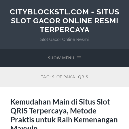
CITYBLOCKSTL.COM - SITUS
SLOT GACOR ONLINE RESMI
TERPERCAYA
Slot Gacor Online Resmi
SHOW MENU
TAG:
SLOT PAKAI QRIS
Kemudahan Main di Situs Slot
QRIS Terpercaya, Metode
Praktis untuk Raih Kemenangan
Maxwin