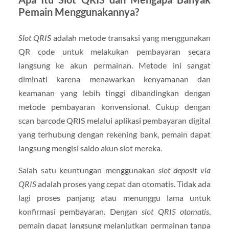
Pemain Menggunakannya?
Slot QRIS
adalah metode transaksi yang menggunakan
QR code untuk melakukan pembayaran secara
langsung ke akun permainan. Metode ini sangat
diminati karena menawarkan kenyamanan dan
keamanan yang lebih tinggi dibandingkan dengan
metode pembayaran konvensional. Cukup dengan
scan barcode QRIS melalui aplikasi pembayaran digital
yang terhubung dengan rekening bank, pemain dapat
langsung mengisi saldo akun slot mereka.
Salah satu keuntungan menggunakan
slot deposit via
QRIS
adalah proses yang cepat dan otomatis. Tidak ada
lagi proses panjang atau menunggu lama untuk
konfirmasi pembayaran. Dengan
slot QRIS otomatis
,
pemain dapat langsung melanjutkan permainan tanpa