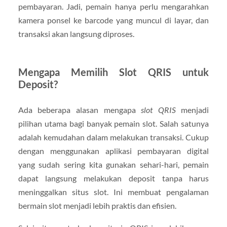
pembayaran. Jadi, pemain hanya perlu mengarahkan
kamera ponsel ke barcode yang muncul di layar, dan
transaksi akan langsung diproses.
Mengapa Memilih Slot QRIS untuk
Deposit?
Ada beberapa alasan mengapa
slot QRIS
menjadi
pilihan utama bagi banyak pemain slot. Salah satunya
adalah kemudahan dalam melakukan transaksi. Cukup
dengan menggunakan aplikasi pembayaran digital
yang sudah sering kita gunakan sehari-hari, pemain
dapat langsung melakukan deposit tanpa harus
meninggalkan situs slot. Ini membuat pengalaman
bermain slot menjadi lebih praktis dan efisien.