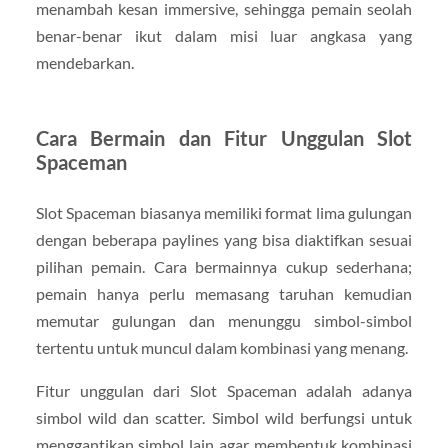
menambah kesan immersive, sehingga pemain seolah
benar-benar ikut dalam misi luar angkasa yang
mendebarkan.
Cara Bermain dan Fitur Unggulan Slot
Spaceman
Slot Spaceman biasanya memiliki format lima gulungan
dengan beberapa paylines yang bisa diaktifkan sesuai
pilihan pemain. Cara bermainnya cukup sederhana;
pemain hanya perlu memasang taruhan kemudian
memutar gulungan dan menunggu simbol-simbol
tertentu untuk muncul dalam kombinasi yang menang.
Fitur unggulan dari Slot Spaceman adalah adanya
simbol wild dan scatter. Simbol wild berfungsi untuk
menggantikan simbol lain agar membentuk kombinasi