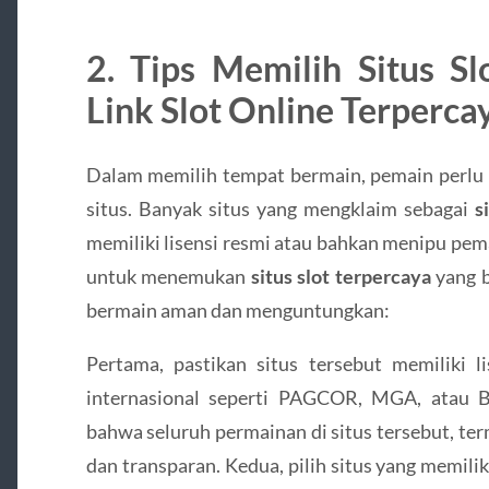
2. Tips Memilih Situs S
Link Slot Online Terperca
Dalam memilih tempat bermain, pemain perlu b
situs. Banyak situs yang mengklaim sebagai
s
memiliki lisensi resmi atau bahkan menipu pem
untuk menemukan
situs slot terpercaya
yang 
bermain aman dan menguntungkan:
Pertama, pastikan situs tersebut memiliki l
internasional seperti PAGCOR, MGA, atau B
bahwa seluruh permainan di situs tersebut, t
dan transparan. Kedua, pilih situs yang memilik