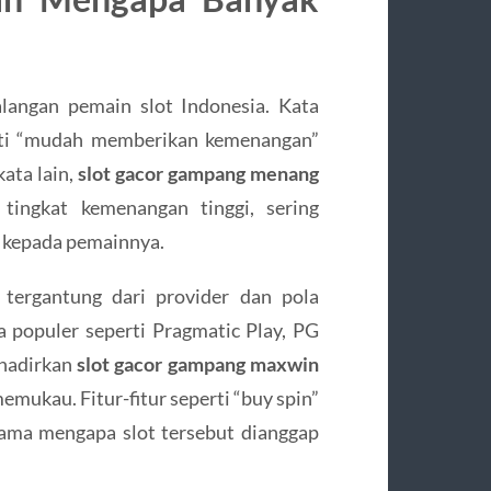
langan pemain slot Indonesia. Kata
rarti “mudah memberikan kemenangan”
ata lain,
slot gacor gampang menang
 tingkat kemenangan tinggi, sering
r kepada pemainnya.
tergantung dari provider dan pola
 populer seperti Pragmatic Play, PG
ghadirkan
slot gacor gampang maxwin
emukau. Fitur-fitur seperti “buy spin”
utama mengapa slot tersebut dianggap