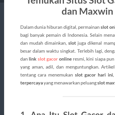
dan Maxwin 
Dalam dunia hiburan digital, permainan
slot on
bagi banyak pemain di Indonesia. Selain men
dan mudah dimainkan,
slot
juga dikenal mam
besar dalam waktu singkat. Terlebih lagi, den
dan
link
slot gacor
online
resmi, kini siapa pu
yang aman, adil, dan menguntungkan. Artike
tentang cara menemukan
slot gacor hari ini
terpercaya
yang menawarkan peluang
slot ma
1. Apa Itu Slot Gacor 