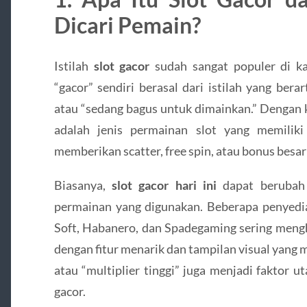
Dicari Pemain?
Istilah
slot gacor
sudah sangat populer di ka
“gacor” sendiri berasal dari istilah yang be
atau “sedang bagus untuk dimainkan.” Dengan k
adalah jenis permainan slot yang memiliki
memberikan scatter, free spin, atau bonus besa
Biasanya,
slot gacor hari ini
dapat berubah 
permainan yang digunakan. Beberapa penyedia
Soft, Habanero, dan Spadegaming sering men
dengan fitur menarik dan tampilan visual yang m
atau “multiplier tinggi” juga menjadi faktor 
gacor.