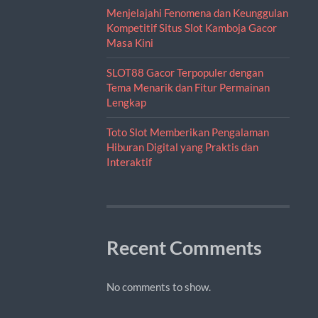
Menjelajahi Fenomena dan Keunggulan
Kompetitif Situs Slot Kamboja Gacor
Masa Kini
SLOT88 Gacor Terpopuler dengan
Tema Menarik dan Fitur Permainan
Lengkap
Toto Slot Memberikan Pengalaman
Hiburan Digital yang Praktis dan
Interaktif
Recent Comments
No comments to show.