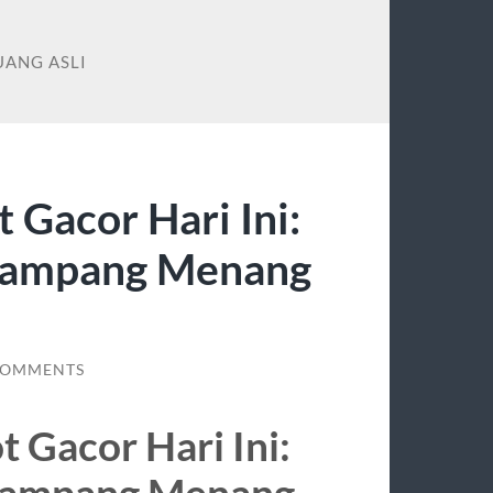
UANG ASLI
 Gacor Hari Ini:
 Gampang Menang
COMMENTS
 Gacor Hari Ini:
 Gampang Menang