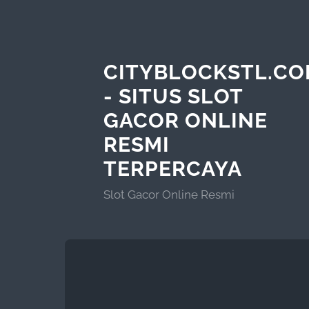
CITYBLOCKSTL.C
- SITUS SLOT
GACOR ONLINE
RESMI
TERPERCAYA
Slot Gacor Online Resmi