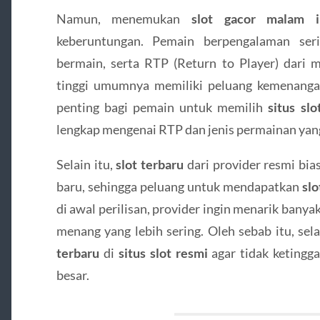
Namun, menemukan
slot gacor malam i
keberuntungan. Pemain berpengalaman seri
bermain, serta RTP (Return to Player) dari 
tinggi umumnya memiliki peluang kemenangan 
penting bagi pemain untuk memilih
situs slo
lengkap mengenai RTP dan jenis permainan yang
Selain itu,
slot terbaru
dari provider resmi bia
baru, sehingga peluang untuk mendapatkan
sl
di awal perilisan, provider ingin menarik ban
menang yang lebih sering. Oleh sebab itu, se
terbaru
di
situs slot resmi
agar tidak keting
besar.