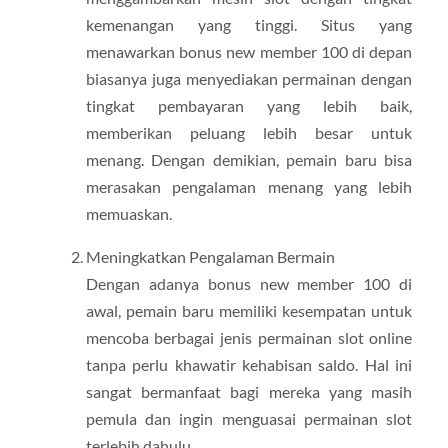
kemenangan yang tinggi. Situs yang
menawarkan bonus new member 100 di depan
biasanya juga menyediakan permainan dengan
tingkat pembayaran yang lebih baik,
memberikan peluang lebih besar untuk
menang. Dengan demikian, pemain baru bisa
merasakan pengalaman menang yang lebih
memuaskan.
Meningkatkan Pengalaman Bermain
Dengan adanya bonus new member 100 di
awal, pemain baru memiliki kesempatan untuk
mencoba berbagai jenis permainan slot online
tanpa perlu khawatir kehabisan saldo. Hal ini
sangat bermanfaat bagi mereka yang masih
pemula dan ingin menguasai permainan slot
terlebih dahulu.