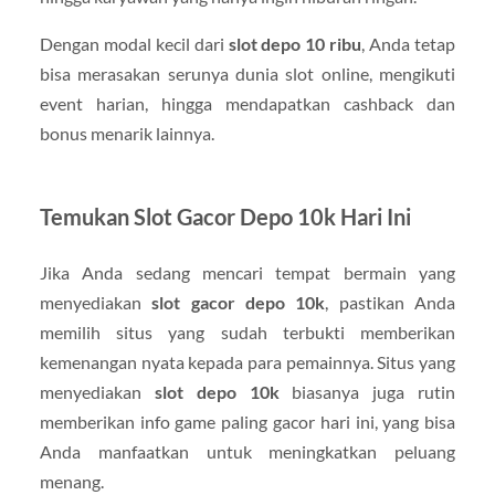
Dengan modal kecil dari
slot depo 10 ribu
, Anda tetap
bisa merasakan serunya dunia slot online, mengikuti
event harian, hingga mendapatkan cashback dan
bonus menarik lainnya.
Temukan Slot Gacor Depo 10k Hari Ini
Jika Anda sedang mencari tempat bermain yang
menyediakan
slot gacor depo 10k
, pastikan Anda
memilih situs yang sudah terbukti memberikan
kemenangan nyata kepada para pemainnya. Situs yang
menyediakan
slot depo 10k
biasanya juga rutin
memberikan info game paling gacor hari ini, yang bisa
Anda manfaatkan untuk meningkatkan peluang
menang.