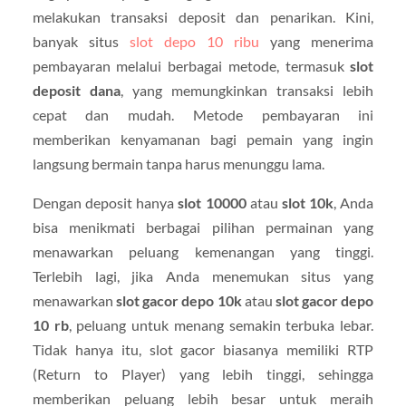
melakukan transaksi deposit dan penarikan. Kini,
banyak situs
slot depo 10 ribu
yang menerima
pembayaran melalui berbagai metode, termasuk
slot
deposit dana
, yang memungkinkan transaksi lebih
cepat dan mudah. Metode pembayaran ini
memberikan kenyamanan bagi pemain yang ingin
langsung bermain tanpa harus menunggu lama.
Dengan deposit hanya
slot 10000
atau
slot 10k
, Anda
bisa menikmati berbagai pilihan permainan yang
menawarkan peluang kemenangan yang tinggi.
Terlebih lagi, jika Anda menemukan situs yang
menawarkan
slot gacor depo 10k
atau
slot gacor depo
10 rb
, peluang untuk menang semakin terbuka lebar.
Tidak hanya itu, slot gacor biasanya memiliki RTP
(Return to Player) yang lebih tinggi, sehingga
memberikan peluang lebih besar untuk meraih