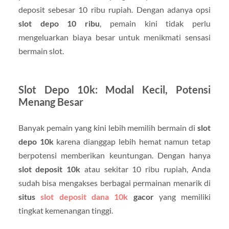
deposit sebesar 10 ribu rupiah. Dengan adanya opsi
slot depo 10 ribu
, pemain kini tidak perlu
mengeluarkan biaya besar untuk menikmati sensasi
bermain slot.
Slot Depo 10k: Modal Kecil, Potensi
Menang Besar
Banyak pemain yang kini lebih memilih bermain di
slot
depo 10k
karena dianggap lebih hemat namun tetap
berpotensi memberikan keuntungan. Dengan hanya
slot deposit 10k
atau sekitar 10 ribu rupiah, Anda
sudah bisa mengakses berbagai permainan menarik di
situs
slot deposit dana 10k
gacor
yang memiliki
tingkat kemenangan tinggi.