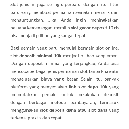
Slot jenis ini juga sering diperbarui dengan fitur-fitur
baru yang membuat permainan semakin menarik dan
menguntungkan. Jika Anda ingin meningkatkan
peluang kemenangan, memilih
slot gacor deposit 10 rb
bisa menjadi pilihan yang sangat tepat.
Bagi pemain yang baru memulai bermain slot online,
slot deposit minimal 10k
menjadi pilihan yang aman.
Dengan deposit minimal yang terjangkau, Anda bisa
mencoba berbagai jenis permainan slot tanpa khawatir
mengeluarkan biaya yang besar. Selain itu, banyak
platform yang menyediakan
link slot depo 10k
yang
memudahkan pemain untuk melakukan deposit
dengan berbagai metode pembayaran, termasuk
menggunakan
slot deposit dana
atau
slot dana
yang
terkenal praktis dan cepat.