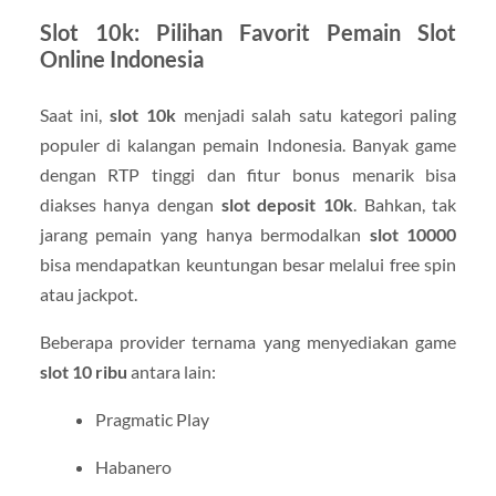
Slot 10k: Pilihan Favorit Pemain Slot
Online Indonesia
Saat ini,
slot 10k
menjadi salah satu kategori paling
populer di kalangan pemain Indonesia. Banyak game
dengan RTP tinggi dan fitur bonus menarik bisa
diakses hanya dengan
slot deposit 10k
. Bahkan, tak
jarang pemain yang hanya bermodalkan
slot 10000
bisa mendapatkan keuntungan besar melalui free spin
atau jackpot.
Beberapa provider ternama yang menyediakan game
slot 10 ribu
antara lain:
Pragmatic Play
Habanero