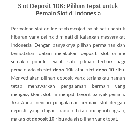
Slot Deposit 10K: Pilihan Tepat untuk
Pemain Slot di Indonesia
Permainan slot online telah menjadi salah satu bentuk
hiburan yang paling diminati di kalangan masyarakat
Indonesia. Dengan banyaknya pilihan permainan dan
kemudahan dalam melakukan deposit, slot online
semakin populer. Salah satu pilihan terbaik bagi
pemain adalah
slot depo 10k
atau
slot depo 10 ribu
.
Menyediakan pilihan deposit yang terjangkau namun
tetap menawarkan pengalaman bermain yang
mengasyikkan, slot ini menjadi favorit banyak pemain.
Jika Anda mencari pengalaman bermain slot dengan
deposit yang ringan namun tetap menguntungkan,
maka
slot deposit 10 ribu
adalah pilihan yang tepat.