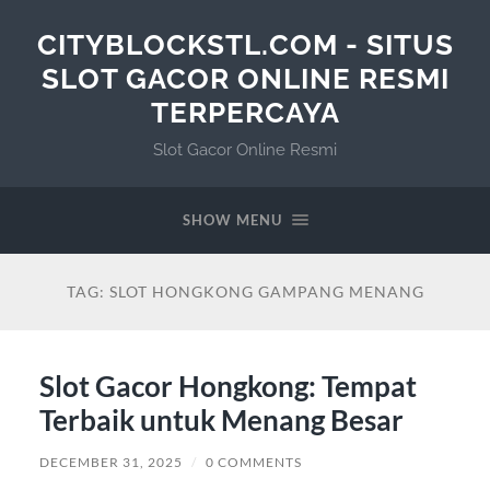
CITYBLOCKSTL.COM - SITUS
SLOT GACOR ONLINE RESMI
TERPERCAYA
Slot Gacor Online Resmi
SHOW MENU
TAG:
SLOT HONGKONG GAMPANG MENANG
Slot Gacor Hongkong: Tempat
Terbaik untuk Menang Besar
DECEMBER 31, 2025
/
0 COMMENTS