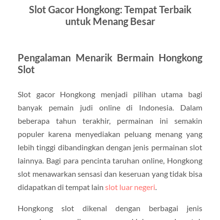
Slot Gacor Hongkong: Tempat Terbaik
untuk Menang Besar
Pengalaman Menarik Bermain Hongkong
Slot
Slot gacor Hongkong menjadi pilihan utama bagi
banyak pemain judi online di Indonesia. Dalam
beberapa tahun terakhir, permainan ini semakin
populer karena menyediakan peluang menang yang
lebih tinggi dibandingkan dengan jenis permainan slot
lainnya. Bagi para pencinta taruhan online, Hongkong
slot menawarkan sensasi dan keseruan yang tidak bisa
didapatkan di tempat lain
slot luar negeri
.
Hongkong slot dikenal dengan berbagai jenis