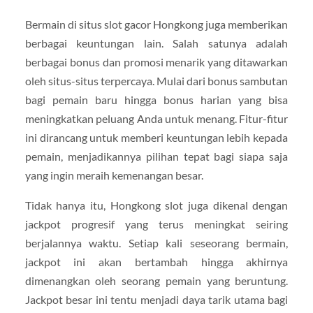
Bermain di situs slot gacor Hongkong juga memberikan
berbagai keuntungan lain. Salah satunya adalah
berbagai bonus dan promosi menarik yang ditawarkan
oleh situs-situs terpercaya. Mulai dari bonus sambutan
bagi pemain baru hingga bonus harian yang bisa
meningkatkan peluang Anda untuk menang. Fitur-fitur
ini dirancang untuk memberi keuntungan lebih kepada
pemain, menjadikannya pilihan tepat bagi siapa saja
yang ingin meraih kemenangan besar.
Tidak hanya itu, Hongkong slot juga dikenal dengan
jackpot progresif yang terus meningkat seiring
berjalannya waktu. Setiap kali seseorang bermain,
jackpot ini akan bertambah hingga akhirnya
dimenangkan oleh seorang pemain yang beruntung.
Jackpot besar ini tentu menjadi daya tarik utama bagi