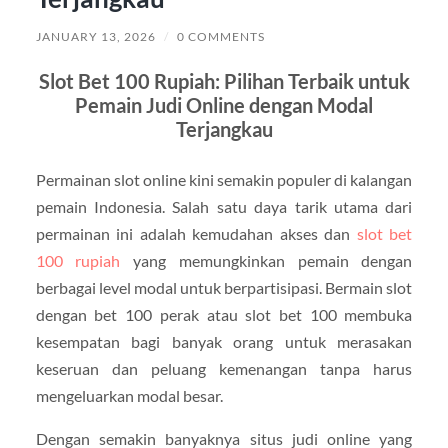
JANUARY 13, 2026
/
0 COMMENTS
Slot Bet 100 Rupiah: Pilihan Terbaik untuk
Pemain Judi Online dengan Modal
Terjangkau
Permainan slot online kini semakin populer di kalangan
pemain Indonesia. Salah satu daya tarik utama dari
permainan ini adalah kemudahan akses dan
slot bet
100 rupiah
yang memungkinkan pemain dengan
berbagai level modal untuk berpartisipasi. Bermain slot
dengan bet 100 perak atau slot bet 100 membuka
kesempatan bagi banyak orang untuk merasakan
keseruan dan peluang kemenangan tanpa harus
mengeluarkan modal besar.
Dengan semakin banyaknya situs judi online yang