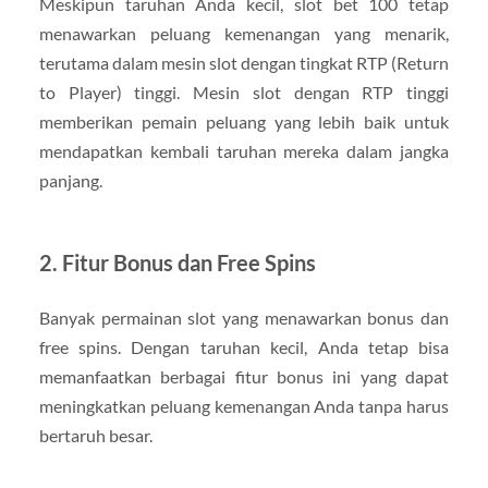
Meskipun taruhan Anda kecil, slot bet 100 tetap
menawarkan peluang kemenangan yang menarik,
terutama dalam mesin slot dengan tingkat RTP (Return
to Player) tinggi. Mesin slot dengan RTP tinggi
memberikan pemain peluang yang lebih baik untuk
mendapatkan kembali taruhan mereka dalam jangka
panjang.
2. Fitur Bonus dan Free Spins
Banyak permainan slot yang menawarkan bonus dan
free spins. Dengan taruhan kecil, Anda tetap bisa
memanfaatkan berbagai fitur bonus ini yang dapat
meningkatkan peluang kemenangan Anda tanpa harus
bertaruh besar.