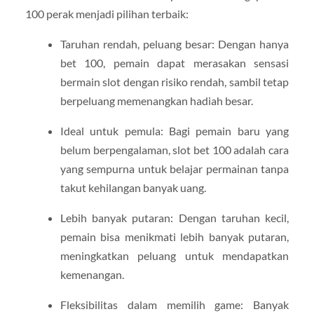
100 perak menjadi pilihan terbaik:
Taruhan rendah, peluang besar: Dengan hanya
bet 100, pemain dapat merasakan sensasi
bermain slot dengan risiko rendah, sambil tetap
berpeluang memenangkan hadiah besar.
Ideal untuk pemula: Bagi pemain baru yang
belum berpengalaman, slot bet 100 adalah cara
yang sempurna untuk belajar permainan tanpa
takut kehilangan banyak uang.
Lebih banyak putaran: Dengan taruhan kecil,
pemain bisa menikmati lebih banyak putaran,
meningkatkan peluang untuk mendapatkan
kemenangan.
Fleksibilitas dalam memilih game: Banyak