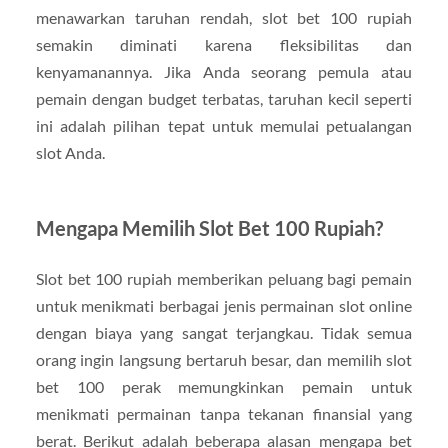
menawarkan taruhan rendah, slot bet 100 rupiah
semakin diminati karena fleksibilitas dan
kenyamanannya. Jika Anda seorang pemula atau
pemain dengan budget terbatas, taruhan kecil seperti
ini adalah pilihan tepat untuk memulai petualangan
slot Anda.
Mengapa Memilih Slot Bet 100 Rupiah?
Slot bet 100 rupiah memberikan peluang bagi pemain
untuk menikmati berbagai jenis permainan slot online
dengan biaya yang sangat terjangkau. Tidak semua
orang ingin langsung bertaruh besar, dan memilih slot
bet 100 perak memungkinkan pemain untuk
menikmati permainan tanpa tekanan finansial yang
berat. Berikut adalah beberapa alasan mengapa bet