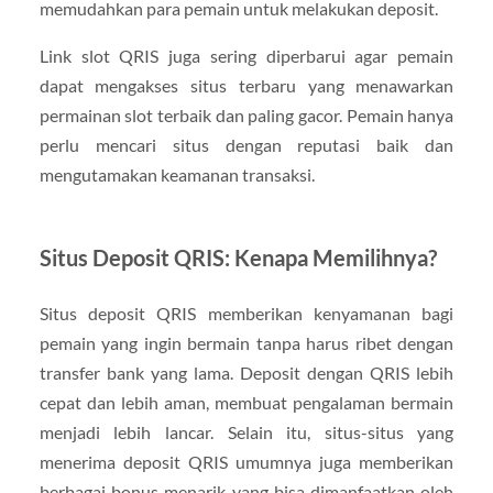
memudahkan para pemain untuk melakukan deposit.
Link slot QRIS juga sering diperbarui agar pemain
dapat mengakses situs terbaru yang menawarkan
permainan slot terbaik dan paling gacor. Pemain hanya
perlu mencari situs dengan reputasi baik dan
mengutamakan keamanan transaksi.
Situs Deposit QRIS: Kenapa Memilihnya?
Situs deposit QRIS memberikan kenyamanan bagi
pemain yang ingin bermain tanpa harus ribet dengan
transfer bank yang lama. Deposit dengan QRIS lebih
cepat dan lebih aman, membuat pengalaman bermain
menjadi lebih lancar. Selain itu, situs-situs yang
menerima deposit QRIS umumnya juga memberikan
berbagai bonus menarik yang bisa dimanfaatkan oleh