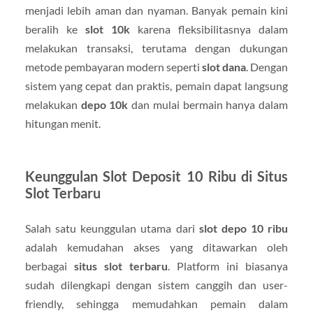
menjadi lebih aman dan nyaman. Banyak pemain kini
beralih ke
slot 10k
karena fleksibilitasnya dalam
melakukan transaksi, terutama dengan dukungan
metode pembayaran modern seperti
slot dana
. Dengan
sistem yang cepat dan praktis, pemain dapat langsung
melakukan
depo 10k
dan mulai bermain hanya dalam
hitungan menit.
Keunggulan Slot Deposit 10 Ribu di Situs
Slot Terbaru
Salah satu keunggulan utama dari
slot depo 10 ribu
adalah kemudahan akses yang ditawarkan oleh
berbagai
situs slot terbaru
. Platform ini biasanya
sudah dilengkapi dengan sistem canggih dan user-
friendly, sehingga memudahkan pemain dalam