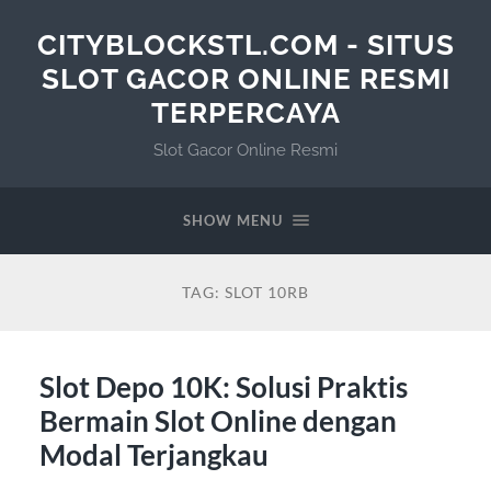
CITYBLOCKSTL.COM - SITUS
SLOT GACOR ONLINE RESMI
TERPERCAYA
Slot Gacor Online Resmi
SHOW MENU
TAG:
SLOT 10RB
Slot Depo 10K: Solusi Praktis
Bermain Slot Online dengan
Modal Terjangkau