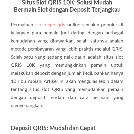
Situs Slot QRIS 10K: Solusi Mudah
Bermain Slot dengan Deposit Terjangkau
Permainan
slot depo qris
online semakin populer di
kalangan para pemain judi daring, dengan berbagai
kemudahan yang ditawarkan, salah satunya adalah
metode pembayaran yang lebih praktis melalui QRIS.
Salah satu yang sedang naik daun adalah situs slot
QRIS 10K yang memungkinkan pemain untuk
melakukan deposit dengan jumlah kecil, bahkan hanya
10 ribu rupiah. Artikel ini akan mengulas lebih dalam
tentang situs slot QRIS yang memudahkan pemain
dengan deposit rendah dan cara bermain yang
menyenangkan.
Deposit QRIS: Mudah dan Cepat