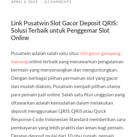
APRIL 3, 2025
/
0 COMMENTS
Link Pusatwin Slot Gacor Deposit QRIS:
Solusi Terbaik untuk Penggemar Slot
Online
Pusatwin adalah salah satu situs
slot gacor gampang
menang
online terbaik yang menawarkan pengalaman
bermain yang menyenangkan dan menguntungkan.
Dengan berbagai pilihan permainan slot yang gacor
dan mudah diakses, Pusatwin menjadi pilihan utama
para pemain judi online. Salah satu fitur unggulan yang
ditawarkan adalah kemudahan dalam melakukan
deposit menggunakan QRIS. QRIS atau Quick
Response Code Indonesian Standard memberikan cara
pembayaran yang lebih praktis dan aman bagi pemain.
Dengan deposit mulai dari 10 ribu rupiah, pemain