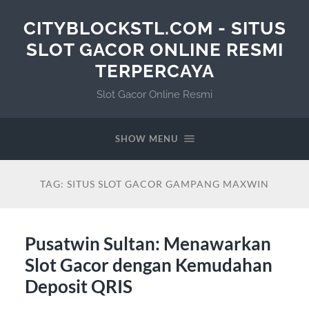
CITYBLOCKSTL.COM - SITUS
SLOT GACOR ONLINE RESMI
TERPERCAYA
Slot Gacor Online Resmi
SHOW MENU
TAG:
SITUS SLOT GACOR GAMPANG MAXWIN
Pusatwin Sultan: Menawarkan
Slot Gacor dengan Kemudahan
Deposit QRIS