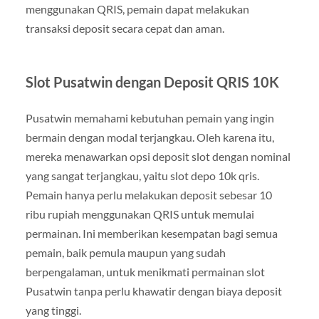
menggunakan QRIS, pemain dapat melakukan
transaksi deposit secara cepat dan aman.
Slot Pusatwin dengan Deposit QRIS 10K
Pusatwin memahami kebutuhan pemain yang ingin
bermain dengan modal terjangkau. Oleh karena itu,
mereka menawarkan opsi deposit slot dengan nominal
yang sangat terjangkau, yaitu slot depo 10k qris.
Pemain hanya perlu melakukan deposit sebesar 10
ribu rupiah menggunakan QRIS untuk memulai
permainan. Ini memberikan kesempatan bagi semua
pemain, baik pemula maupun yang sudah
berpengalaman, untuk menikmati permainan slot
Pusatwin tanpa perlu khawatir dengan biaya deposit
yang tinggi.