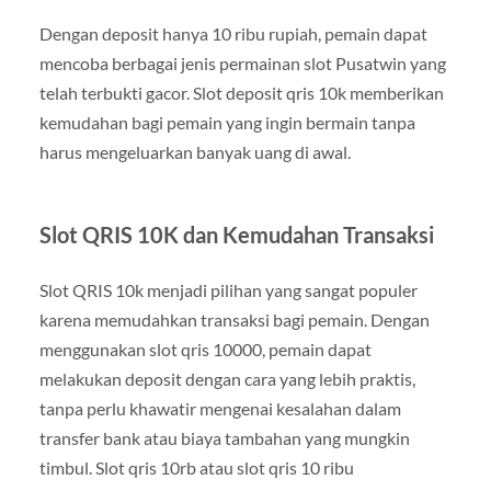
Dengan deposit hanya 10 ribu rupiah, pemain dapat
mencoba berbagai jenis permainan slot Pusatwin yang
telah terbukti gacor. Slot deposit qris 10k memberikan
kemudahan bagi pemain yang ingin bermain tanpa
harus mengeluarkan banyak uang di awal.
Slot QRIS 10K dan Kemudahan Transaksi
Slot QRIS 10k menjadi pilihan yang sangat populer
karena memudahkan transaksi bagi pemain. Dengan
menggunakan slot qris 10000, pemain dapat
melakukan deposit dengan cara yang lebih praktis,
tanpa perlu khawatir mengenai kesalahan dalam
transfer bank atau biaya tambahan yang mungkin
timbul. Slot qris 10rb atau slot qris 10 ribu