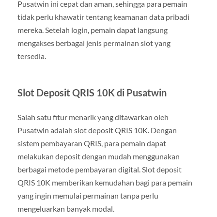
Pusatwin ini cepat dan aman, sehingga para pemain
tidak perlu khawatir tentang keamanan data pribadi
mereka. Setelah login, pemain dapat langsung
mengakses berbagai jenis permainan slot yang
tersedia.
Slot Deposit QRIS 10K di Pusatwin
Salah satu fitur menarik yang ditawarkan oleh
Pusatwin adalah slot deposit QRIS 10K. Dengan
sistem pembayaran QRIS, para pemain dapat
melakukan deposit dengan mudah menggunakan
berbagai metode pembayaran digital. Slot deposit
QRIS 10K memberikan kemudahan bagi para pemain
yang ingin memulai permainan tanpa perlu
mengeluarkan banyak modal.