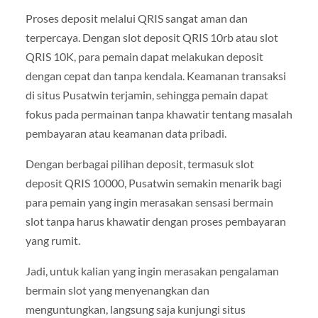
Proses deposit melalui QRIS sangat aman dan
terpercaya. Dengan slot deposit QRIS 10rb atau slot
QRIS 10K, para pemain dapat melakukan deposit
dengan cepat dan tanpa kendala. Keamanan transaksi
di situs Pusatwin terjamin, sehingga pemain dapat
fokus pada permainan tanpa khawatir tentang masalah
pembayaran atau keamanan data pribadi.
Dengan berbagai pilihan deposit, termasuk slot
deposit QRIS 10000, Pusatwin semakin menarik bagi
para pemain yang ingin merasakan sensasi bermain
slot tanpa harus khawatir dengan proses pembayaran
yang rumit.
Jadi, untuk kalian yang ingin merasakan pengalaman
bermain slot yang menyenangkan dan
menguntungkan, langsung saja kunjungi situs