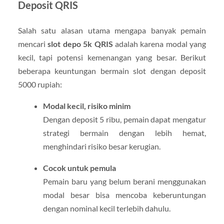
Deposit QRIS
Salah satu alasan utama mengapa banyak pemain
mencari
slot depo 5k QRIS
adalah karena modal yang
kecil, tapi potensi kemenangan yang besar. Berikut
beberapa keuntungan bermain slot dengan deposit
5000 rupiah:
Modal kecil, risiko minim
Dengan deposit 5 ribu, pemain dapat mengatur
strategi bermain dengan lebih hemat,
menghindari risiko besar kerugian.
Cocok untuk pemula
Pemain baru yang belum berani menggunakan
modal besar bisa mencoba keberuntungan
dengan nominal kecil terlebih dahulu.