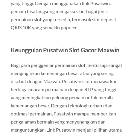
yang tinggi. Dengan menggunakan link Pusatwin,
pemain bisa langsung mengakses berbagai jenis
permainan slot yang tersedia, termasuk slot deposit
QRIS 10K yang semakin populer.
Keunggulan Pusatwin Slot Gacor Maxwin
Bagi para penggemar permainan slot, tentu saja sangat
menginginkan kemenangan besar atau yang sering
disebut dengan Maxwin. Pusatwin slot menawarkan
berbagai macam permainan dengan RTP yang tinggi,
yang meningkatkan peluang pemain untuk meraih
kemenangan besar. Dengan teknologi terbaru dan
optimasi permainan, Pusatwin mampu memberikan
pengalaman bermain yang menyenangkan dan
menguntungkan. Link Pusatwin menjadi pilihan utama