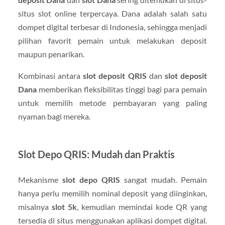
situs slot online terpercaya. Dana adalah salah satu
dompet digital terbesar di Indonesia, sehingga menjadi
pilihan favorit pemain untuk melakukan deposit
maupun penarikan.
Kombinasi antara
slot deposit QRIS
dan
slot deposit
Dana
memberikan fleksibilitas tinggi bagi para pemain
untuk memilih metode pembayaran yang paling
nyaman bagi mereka.
Slot Depo QRIS: Mudah dan Praktis
Mekanisme
slot depo QRIS
sangat mudah. Pemain
hanya perlu memilih nominal deposit yang diinginkan,
misalnya
slot 5k
, kemudian memindai kode QR yang
tersedia di situs menggunakan aplikasi dompet digital.