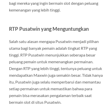
bagi mereka yang ingin bermain slot dengan peluang
kemenangan yang lebih tinggi.
RTP Pusatwin yang Menguntungkan
Salah satu alasan mengapa Pusatwin menjadi pilihan
utama bagi banyak pemain adalah tingkat RTP yang
tinggi. RTP Pusatwin menunjukkan seberapa besar
peluang pemain untuk memenangkan permainan.
Dengan RTP yang lebih tinggi, tentunya peluang untuk
mendapatkan Maxwin juga semakin besar. Tidak hanya
itu, Pusatwin juga selalu memperbarui dan memantau
setiap permainan untuk memastikan bahwa para
pemain bisa merasakan pengalaman terbaik saat
bermain slot di situs Pusatwin.