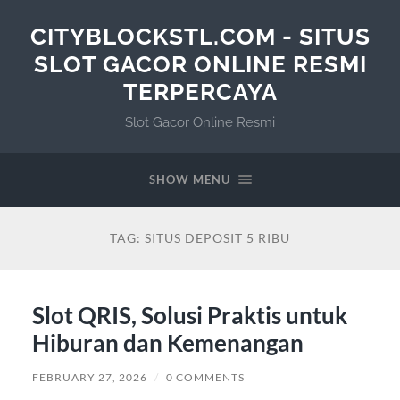
CITYBLOCKSTL.COM - SITUS
SLOT GACOR ONLINE RESMI
TERPERCAYA
Slot Gacor Online Resmi
SHOW MENU
TAG:
SITUS DEPOSIT 5 RIBU
Slot QRIS, Solusi Praktis untuk
Hiburan dan Kemenangan
FEBRUARY 27, 2026
/
0 COMMENTS