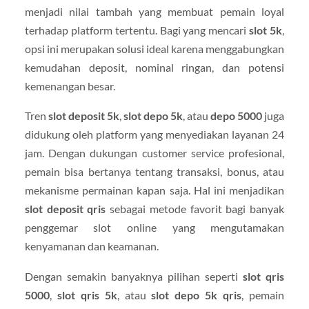
menjadi nilai tambah yang membuat pemain loyal
terhadap platform tertentu. Bagi yang mencari
slot 5k
,
opsi ini merupakan solusi ideal karena menggabungkan
kemudahan deposit, nominal ringan, dan potensi
kemenangan besar.
Tren
slot deposit 5k
,
slot depo 5k
, atau
depo 5000
juga
didukung oleh platform yang menyediakan layanan 24
jam. Dengan dukungan customer service profesional,
pemain bisa bertanya tentang transaksi, bonus, atau
mekanisme permainan kapan saja. Hal ini menjadikan
slot deposit qris
sebagai metode favorit bagi banyak
penggemar slot online yang mengutamakan
kenyamanan dan keamanan.
Dengan semakin banyaknya pilihan seperti
slot qris
5000
,
slot qris 5k
, atau
slot depo 5k qris
, pemain