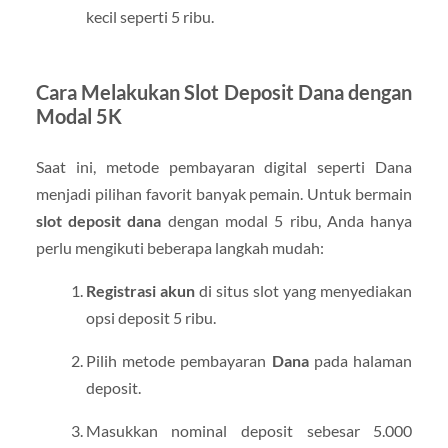
kecil seperti 5 ribu.
Cara Melakukan Slot Deposit Dana dengan
Modal 5K
Saat ini, metode pembayaran digital seperti Dana
menjadi pilihan favorit banyak pemain. Untuk bermain
slot deposit dana
dengan modal 5 ribu, Anda hanya
perlu mengikuti beberapa langkah mudah:
Registrasi akun
di situs slot yang menyediakan
opsi deposit 5 ribu.
Pilih metode pembayaran
Dana
pada halaman
deposit.
Masukkan nominal deposit sebesar 5.000