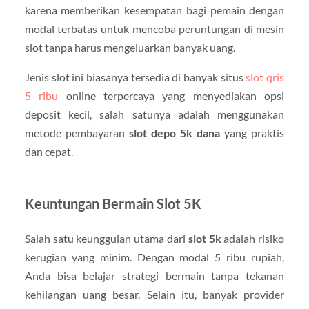
karena memberikan kesempatan bagi pemain dengan
modal terbatas untuk mencoba peruntungan di mesin
slot tanpa harus mengeluarkan banyak uang.
Jenis slot ini biasanya tersedia di banyak situs
slot qris
5 ribu
online terpercaya yang menyediakan opsi
deposit kecil, salah satunya adalah menggunakan
metode pembayaran
slot depo 5k dana
yang praktis
dan cepat.
Keuntungan Bermain Slot 5K
Salah satu keunggulan utama dari
slot 5k
adalah risiko
kerugian yang minim. Dengan modal 5 ribu rupiah,
Anda bisa belajar strategi bermain tanpa tekanan
kehilangan uang besar. Selain itu, banyak provider