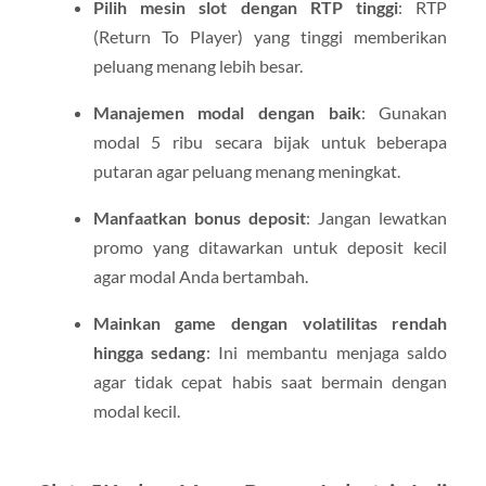
Pilih mesin slot dengan RTP tinggi
: RTP
(Return To Player) yang tinggi memberikan
peluang menang lebih besar.
Manajemen modal dengan baik
: Gunakan
modal 5 ribu secara bijak untuk beberapa
putaran agar peluang menang meningkat.
Manfaatkan bonus deposit
: Jangan lewatkan
promo yang ditawarkan untuk deposit kecil
agar modal Anda bertambah.
Mainkan game dengan volatilitas rendah
hingga sedang
: Ini membantu menjaga saldo
agar tidak cepat habis saat bermain dengan
modal kecil.