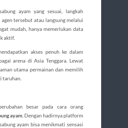
abung ayam yang sesuai, langkah
 agen tersebut atau langsung melalui
angat mudah, hanya memerlukan data
 aktif.
mendapatkan akses penuh ke dalam
agai arena di Asia Tenggara. Lewat
alaman utama permainan dan memilih
i taruhan.
erubahan besar pada cara orang
abung ayam
. Dengan hadirnya platform
 sabung ayam bisa menikmati sensasi