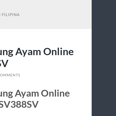
 FILIPINA
ung Ayam Online
SV
COMMENTS
ung Ayam Online
 SV388SV