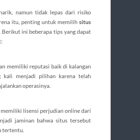
ik, namun tidak lepas dari risiko
arena itu, penting untuk memilih
situs
 Berikut ini beberapa tips yang dapat
t:
an memiliki reputasi baik di kalangan
 kali menjadi pilihan karena telah
jalankan operasinya.
miliki lisensi perjudian online dari
enjadi jaminan bahwa situs tersebut
 tertentu.