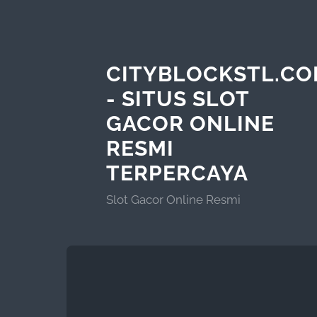
CITYBLOCKSTL.C
- SITUS SLOT
GACOR ONLINE
RESMI
TERPERCAYA
Slot Gacor Online Resmi