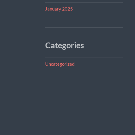
January 2025
Categories
Uncategorized