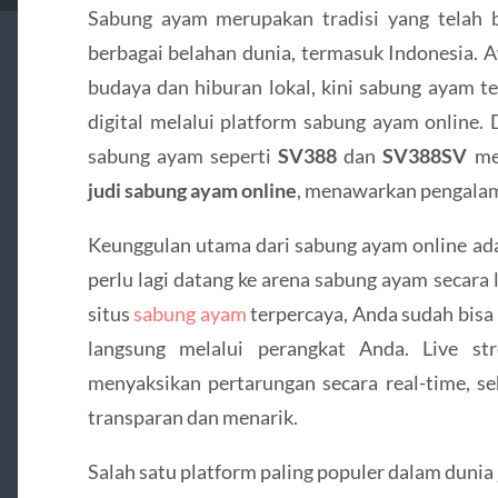
Sabung ayam merupakan tradisi yang telah 
berbagai belahan dunia, termasuk Indonesia. A
budaya dan hiburan lokal, kini sabung ayam t
digital melalui platform sabung ayam online. 
sabung ayam seperti
SV388
dan
SV388SV
men
judi sabung ayam online
, menawarkan pengalama
Keunggulan utama dari sabung ayam online ad
perlu lagi datang ke arena sabung ayam secara
situs
sabung ayam
terpercaya, Anda sudah bis
langsung melalui perangkat Anda. Live s
menyaksikan pertarungan secara real-time, se
transparan dan menarik.
Salah satu platform paling populer dalam dunia