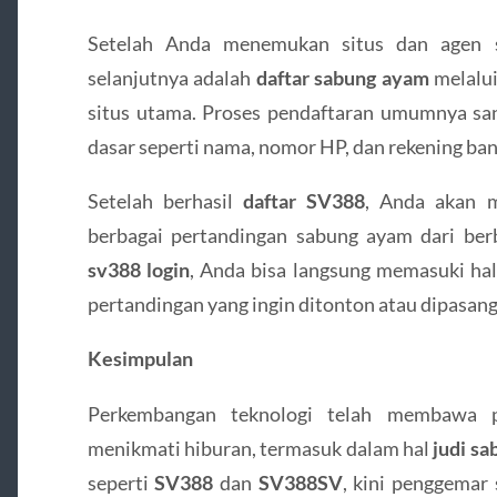
Setelah Anda menemukan situs dan agen s
selanjutnya adalah
daftar sabung ayam
melalui
situs utama. Proses pendaftaran umumnya s
dasar seperti nama, nomor HP, dan rekening bank
Setelah berhasil
daftar SV388
, Anda akan 
berbagai pertandingan sabung ayam dari berb
sv388 login
, Anda bisa langsung memasuki h
pertandingan yang ingin ditonton atau dipasang
Kesimpulan
Perkembangan teknologi telah membawa p
menikmati hiburan, termasuk dalam hal
judi s
seperti
SV388
dan
SV388SV
, kini penggemar