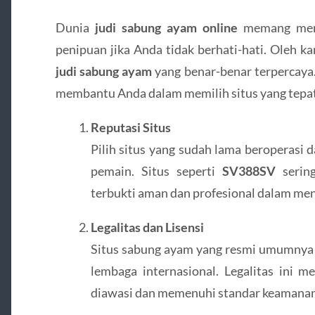
Dunia
judi sabung ayam online
memang menar
penipuan jika Anda tidak berhati-hati. Oleh k
judi sabung ayam
yang benar-benar terpercaya.
membantu Anda dalam memilih situs yang tepa
Reputasi Situs
Pilih situs yang sudah lama beroperasi d
pemain. Situs seperti
SV388SV
sering
terbukti aman dan profesional dalam men
Legalitas dan Lisensi
Situs sabung ayam yang resmi umumnya me
lembaga internasional. Legalitas ini m
diawasi dan memenuhi standar keamanan