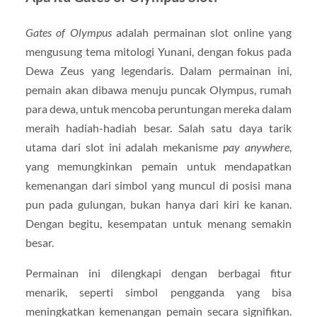
Gates of Olympus
adalah permainan slot online yang
mengusung tema mitologi Yunani, dengan fokus pada
Dewa Zeus yang legendaris. Dalam permainan ini,
pemain akan dibawa menuju puncak Olympus, rumah
para dewa, untuk mencoba peruntungan mereka dalam
meraih hadiah-hadiah besar. Salah satu daya tarik
utama dari slot ini adalah mekanisme
pay anywhere
,
yang memungkinkan pemain untuk mendapatkan
kemenangan dari simbol yang muncul di posisi mana
pun pada gulungan, bukan hanya dari kiri ke kanan.
Dengan begitu, kesempatan untuk menang semakin
besar.
Permainan ini dilengkapi dengan berbagai fitur
menarik, seperti simbol pengganda yang bisa
meningkatkan kemenangan pemain secara signifikan.