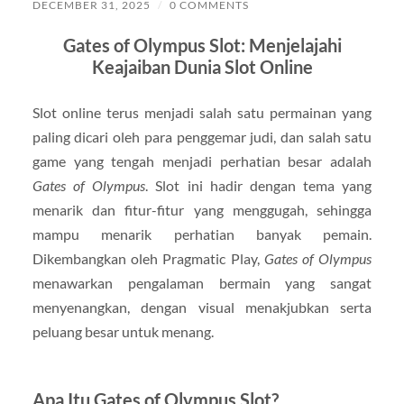
DECEMBER 31, 2025
/
0 COMMENTS
Gates of Olympus Slot: Menjelajahi
Keajaiban Dunia Slot Online
Slot online terus menjadi salah satu permainan yang
paling dicari oleh para penggemar judi, dan salah satu
game yang tengah menjadi perhatian besar adalah
Gates of Olympus
. Slot ini hadir dengan tema yang
menarik dan fitur-fitur yang menggugah, sehingga
mampu menarik perhatian banyak pemain.
Dikembangkan oleh Pragmatic Play,
Gates of Olympus
menawarkan pengalaman bermain yang sangat
menyenangkan, dengan visual menakjubkan serta
peluang besar untuk menang.
Apa Itu Gates of Olympus Slot?