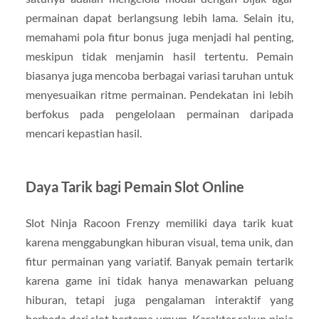
permainan dapat berlangsung lebih lama. Selain itu,
memahami pola fitur bonus juga menjadi hal penting,
meskipun tidak menjamin hasil tertentu. Pemain
biasanya juga mencoba berbagai variasi taruhan untuk
menyesuaikan ritme permainan. Pendekatan ini lebih
berfokus pada pengelolaan permainan daripada
mencari kepastian hasil.
Daya Tarik bagi Pemain Slot Online
Slot Ninja Racoon Frenzy memiliki daya tarik kuat
karena menggabungkan hiburan visual, tema unik, dan
fitur permainan yang variatif. Banyak pemain tertarik
karena game ini tidak hanya menawarkan peluang
hiburan, tetapi juga pengalaman interaktif yang
berbeda dari slot bertema umum. Karakter rakun ninja