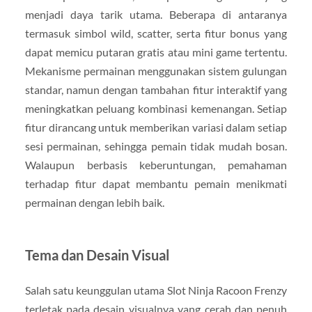
menjadi daya tarik utama. Beberapa di antaranya
termasuk simbol wild, scatter, serta fitur bonus yang
dapat memicu putaran gratis atau mini game tertentu.
Mekanisme permainan menggunakan sistem gulungan
standar, namun dengan tambahan fitur interaktif yang
meningkatkan peluang kombinasi kemenangan. Setiap
fitur dirancang untuk memberikan variasi dalam setiap
sesi permainan, sehingga pemain tidak mudah bosan.
Walaupun berbasis keberuntungan, pemahaman
terhadap fitur dapat membantu pemain menikmati
permainan dengan lebih baik.
Tema dan Desain Visual
Salah satu keunggulan utama Slot Ninja Racoon Frenzy
terletak pada desain visualnya yang cerah dan penuh