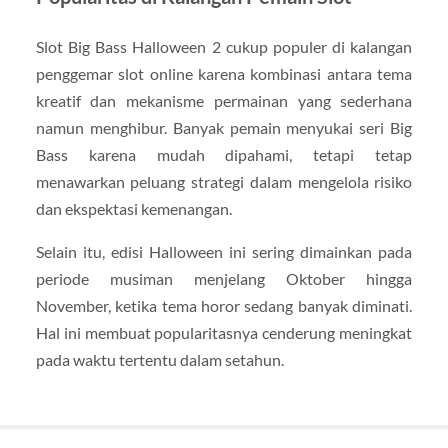
Slot Big Bass Halloween 2 cukup populer di kalangan
penggemar slot online karena kombinasi antara tema
kreatif dan mekanisme permainan yang sederhana
namun menghibur. Banyak pemain menyukai seri Big
Bass karena mudah dipahami, tetapi tetap
menawarkan peluang strategi dalam mengelola risiko
dan ekspektasi kemenangan.
Selain itu, edisi Halloween ini sering dimainkan pada
periode musiman menjelang Oktober hingga
November, ketika tema horor sedang banyak diminati.
Hal ini membuat popularitasnya cenderung meningkat
pada waktu tertentu dalam setahun.