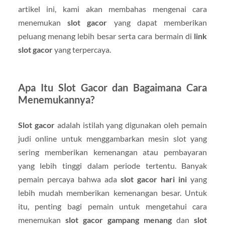
artikel ini, kami akan membahas mengenai cara
menemukan
slot gacor
yang dapat memberikan
peluang menang lebih besar serta cara bermain di
link
slot gacor
yang terpercaya.
Apa Itu Slot Gacor dan Bagaimana Cara
Menemukannya?
Slot gacor
adalah istilah yang digunakan oleh pemain
judi online untuk menggambarkan mesin slot yang
sering memberikan kemenangan atau pembayaran
yang lebih tinggi dalam periode tertentu. Banyak
pemain percaya bahwa ada
slot gacor hari ini
yang
lebih mudah memberikan kemenangan besar. Untuk
itu, penting bagi pemain untuk mengetahui cara
menemukan
slot gacor gampang menang
dan
slot