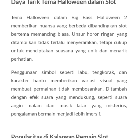
Daya Tarik Tema Halloween dalam Slot
Tema Halloween dalam Big Bass Halloween 2
memberikan nuansa yang berbeda dibandingkan slot
bertema memancing biasa. Unsur horor ringan yang
ditampilkan tidak terlalu menyeramkan, tetapi cukup
untuk menciptakan suasana yang unik dan menarik
perhatian.
Penggunaan simbol seperti labu, tengkorak, dan
karakter hantu memberikan variasi visual yang
membuat permainan tidak membosankan. Ditambah
dengan efek suara yang mendukung, seperti suara
angin malam dan musik latar yang misterius,
pengalaman bermain menjadi lebih imersif.
Popularitas di Kalangan Pemain Slot