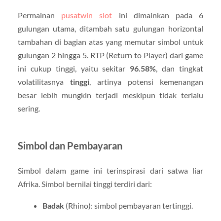
Permainan
pusatwin slot
ini dimainkan pada 6
gulungan utama, ditambah satu gulungan horizontal
tambahan di bagian atas yang memutar simbol untuk
gulungan 2 hingga 5. RTP (Return to Player) dari game
ini cukup tinggi, yaitu sekitar
96.58%
, dan tingkat
volatilitasnya
tinggi
, artinya potensi kemenangan
besar lebih mungkin terjadi meskipun tidak terlalu
sering.
Simbol dan Pembayaran
Simbol dalam game ini terinspirasi dari satwa liar
Afrika. Simbol bernilai tinggi terdiri dari:
Badak
(Rhino): simbol pembayaran tertinggi.