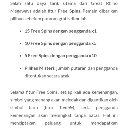
Salah satu daya tarik utama dari Great Rhino
Megaways adalah fitur
Free Spins
. Pemain diberikan
pilihan sebelum putaran gratis dimulai:
15 Free Spins dengan pengganda x1
10 Free Spins dengan pengganda x5
5 Free Spins dengan pengganda x10
Pilihan Misteri
: jumlah putaran dan pengganda
ditentukan secara acak
Selama fitur Free Spins, setiap kali ada kemenangan,
simbol yang menang akan meledak dan digantikan oleh
simbol baru (fitur
Tumble
), serta pengganda
kemenangan akan meningkat tanpa batas. Hal ini
menciptakan peluang untuk mendapatkan