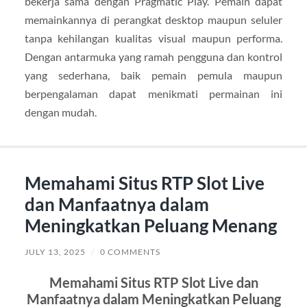
bekerja sama dengan Pragmatic Play. Pemain dapat
memainkannya di perangkat desktop maupun seluler
tanpa kehilangan kualitas visual maupun performa.
Dengan antarmuka yang ramah pengguna dan kontrol
yang sederhana, baik pemain pemula maupun
berpengalaman dapat menikmati permainan ini
dengan mudah.
Memahami Situs RTP Slot Live
dan Manfaatnya dalam
Meningkatkan Peluang Menang
JULY 13, 2025
/
0 COMMENTS
Memahami Situs RTP Slot Live dan
Manfaatnya dalam Meningkatkan Peluang