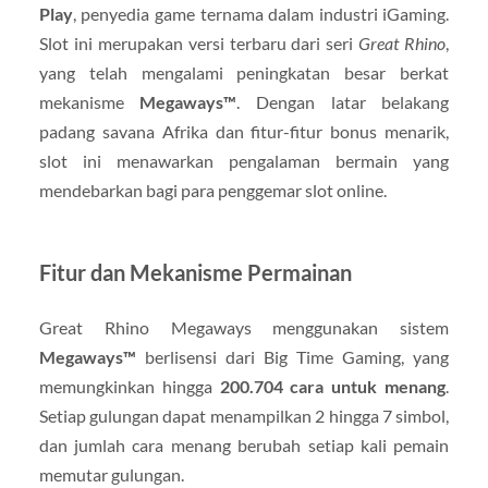
Play
, penyedia game ternama dalam industri iGaming.
Slot ini merupakan versi terbaru dari seri
Great Rhino
,
yang telah mengalami peningkatan besar berkat
mekanisme
Megaways™
. Dengan latar belakang
padang savana Afrika dan fitur-fitur bonus menarik,
slot ini menawarkan pengalaman bermain yang
mendebarkan bagi para penggemar slot online.
Fitur dan Mekanisme Permainan
Great Rhino Megaways menggunakan sistem
Megaways™
berlisensi dari Big Time Gaming, yang
memungkinkan hingga
200.704 cara untuk menang
.
Setiap gulungan dapat menampilkan 2 hingga 7 simbol,
dan jumlah cara menang berubah setiap kali pemain
memutar gulungan.