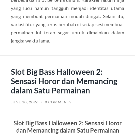
yang lucu namun tangguh menjadi identitas utama
yang membuat permainan mudah diingat. Selain itu,
variasi fitur yang terus berubah di setiap sesi membuat
permainan ini tetap segar untuk dimainkan dalam
jangka waktu lama.
Slot Big Bass Halloween 2:
Sensasi Horor dan Memancing
dalam Satu Permainan
JUNE 10, 2026
/
0 COMMENTS
Slot Big Bass Halloween 2: Sensasi Horor
dan Memancing dalam Satu Permainan