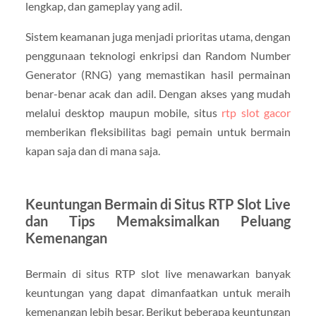
lengkap, dan gameplay yang adil.
Sistem keamanan juga menjadi prioritas utama, dengan
penggunaan teknologi enkripsi dan Random Number
Generator (RNG) yang memastikan hasil permainan
benar-benar acak dan adil. Dengan akses yang mudah
melalui desktop maupun mobile, situs
rtp slot gacor
memberikan fleksibilitas bagi pemain untuk bermain
kapan saja dan di mana saja.
Keuntungan Bermain di Situs RTP Slot Live
dan Tips Memaksimalkan Peluang
Kemenangan
Bermain di situs RTP slot live menawarkan banyak
keuntungan yang dapat dimanfaatkan untuk meraih
kemenangan lebih besar. Berikut beberapa keuntungan