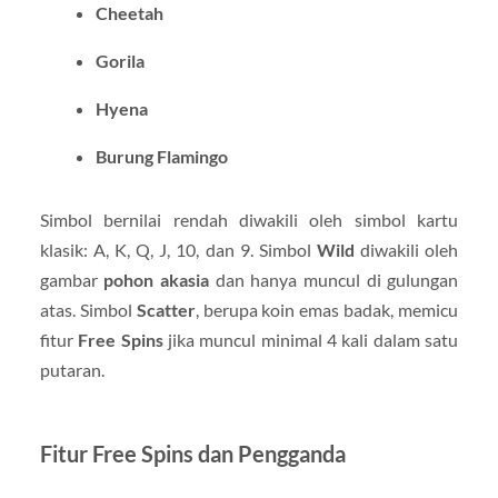
Cheetah
Gorila
Hyena
Burung Flamingo
Simbol bernilai rendah diwakili oleh simbol kartu
klasik: A, K, Q, J, 10, dan 9. Simbol
Wild
diwakili oleh
gambar
pohon akasia
dan hanya muncul di gulungan
atas. Simbol
Scatter
, berupa koin emas badak, memicu
fitur
Free Spins
jika muncul minimal 4 kali dalam satu
putaran.
Fitur Free Spins dan Pengganda