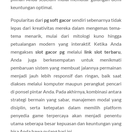
keuntungan optimal.
Popularitas dari
pg soft gacor
sendiri sebenarnya tidak
lepas dari kreativitas mereka dalam mengemas tema-
tema menarik, mulai dari mitologi kuno hingga
petualangan modern yang interaktif. Ketika Anda
mengakses
slot gacor pg
melalui
link slot terbaru
,
Anda juga berkesempatan untuk menikmati
pembaruan sistem yang membuat jalannya permainan
menjadi jauh lebih responsif dan ringan, baik saat
diakses melalui komputer maupun perangkat pencari
di ponsel pintar Anda. Pada akhirnya, kombinasi antara
strategi bermain yang sabar, manajemen modal yang
disiplin, serta ketepatan dalam memilih platform
penyedia game terpercaya akan menjadi penentu
utama seberapa besar kepuasan dan keuntungan yang
bisa Anda bawa pulang hari ini.