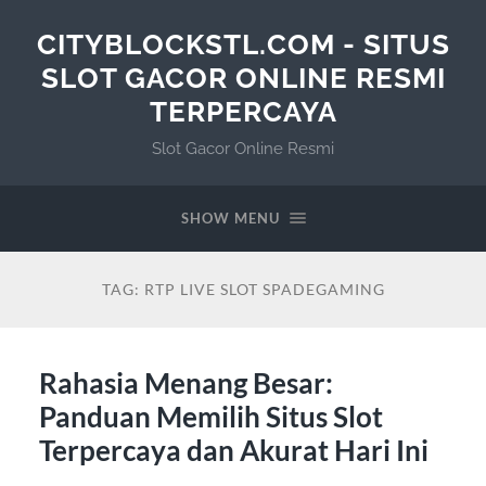
CITYBLOCKSTL.COM - SITUS
SLOT GACOR ONLINE RESMI
TERPERCAYA
Slot Gacor Online Resmi
SHOW MENU
TAG:
RTP LIVE SLOT SPADEGAMING
Rahasia Menang Besar:
Panduan Memilih Situs Slot
Terpercaya dan Akurat Hari Ini