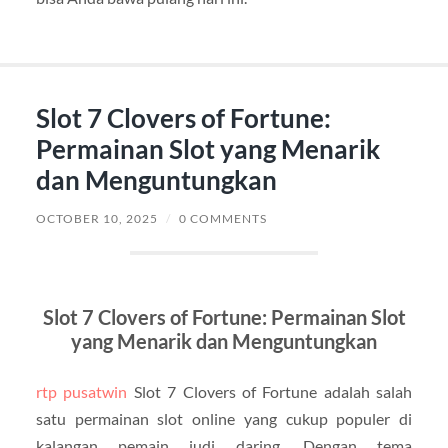
Slot 7 Clovers of Fortune:
Permainan Slot yang Menarik
dan Menguntungkan
OCTOBER 10, 2025
/
0 COMMENTS
Slot 7 Clovers of Fortune: Permainan Slot
yang Menarik dan Menguntungkan
rtp pusatwin
Slot 7 Clovers of Fortune adalah salah
satu permainan slot online yang cukup populer di
kalangan pemain judi daring. Dengan tema