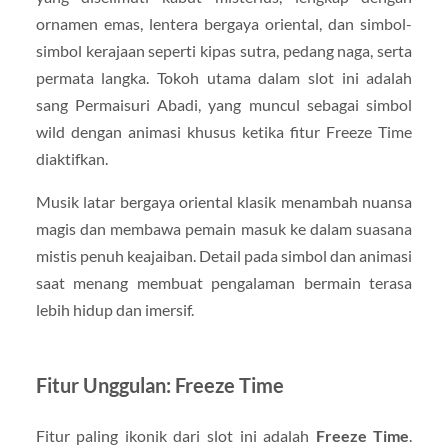
ornamen emas, lentera bergaya oriental, dan simbol-
simbol kerajaan seperti kipas sutra, pedang naga, serta
permata langka. Tokoh utama dalam slot ini adalah
sang Permaisuri Abadi, yang muncul sebagai simbol
wild dengan animasi khusus ketika fitur Freeze Time
diaktifkan.
Musik latar bergaya oriental klasik menambah nuansa
magis dan membawa pemain masuk ke dalam suasana
mistis penuh keajaiban. Detail pada simbol dan animasi
saat menang membuat pengalaman bermain terasa
lebih hidup dan imersif.
Fitur Unggulan: Freeze Time
Fitur paling ikonik dari slot ini adalah
Freeze Time
.