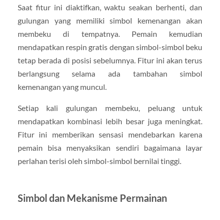
Saat fitur ini diaktifkan, waktu seakan berhenti, dan
gulungan yang memiliki simbol kemenangan akan
membeku di tempatnya. Pemain kemudian
mendapatkan respin gratis dengan simbol-simbol beku
tetap berada di posisi sebelumnya. Fitur ini akan terus
berlangsung selama ada tambahan simbol
kemenangan yang muncul.
Setiap kali gulungan membeku, peluang untuk
mendapatkan kombinasi lebih besar juga meningkat.
Fitur ini memberikan sensasi mendebarkan karena
pemain bisa menyaksikan sendiri bagaimana layar
perlahan terisi oleh simbol-simbol bernilai tinggi.
Simbol dan Mekanisme Permainan