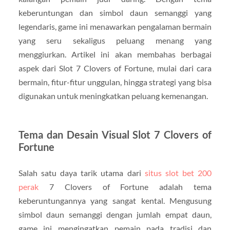
keberuntungan dan simbol daun semanggi yang
legendaris, game ini menawarkan pengalaman bermain
yang seru sekaligus peluang menang yang
menggiurkan. Artikel ini akan membahas berbagai
aspek dari Slot 7 Clovers of Fortune, mulai dari cara
bermain, fitur-fitur unggulan, hingga strategi yang bisa
digunakan untuk meningkatkan peluang kemenangan.
Tema dan Desain Visual Slot 7 Clovers of
Fortune
Salah satu daya tarik utama dari
situs slot bet 200
perak
7 Clovers of Fortune adalah tema
keberuntungannya yang sangat kental. Mengusung
simbol daun semanggi dengan jumlah empat daun,
game ini mengingatkan pemain pada tradisi dan