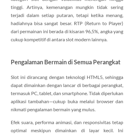
tinggi. Artinya, kemenangan mungkin tidak sering
terjadi dalam setiap putaran, tetapi ketika menang,
hadiahnya bisa sangat besar. RTP (Return to Player)
dari permainan ini berada di kisaran 96,5%, angka yang
cukup kompetitif di antara slot modern lainnya.
Pengalaman Bermain di Semua Perangkat
Slot ini dirancang dengan teknologi HTML5, sehingga
dapat dimainkan dengan lancar di berbagai perangkat,
termasuk PC, tablet, dan smartphone. Tidak diperlukan
aplikasi tambahan—cukup buka melalui browser dan
nikmati pengalaman bermain yang mulus.
Efek suara, performa animasi, dan responsivitas tetap
optimal meskipun dimainkan di layar kecil. Ini