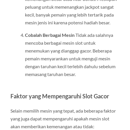
peluang untuk memenangkan jackpot sangat
kecil, banyak pemain yang lebih tertarik pada
mesin jenis ini karena potensi hadiah besar.
Cobalah Berbagai Mesin
Tidak ada salahnya
mencoba berbagai mesin slot untuk
menemukan yang dianggap gacor. Beberapa
pemain menyarankan untuk menguji mesin
dengan taruhan kecil terlebih dahulu sebelum
memasang taruhan besar.
Faktor yang Mempengaruhi Slot Gacor
Selain memilih mesin yang tepat, ada beberapa faktor
yang juga dapat mempengaruhi apakah mesin slot
akan memberikan kemenangan atau tidak: