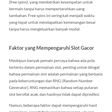
(free spins), yang memberikan kesempatan untuk
bermain tanpa harus mempertaruhkan uang
tambahan. Free spins ini sering kali menjadi waktu
yang tepat untuk mendapatkan kemenangan besar
tanpa harus mengeluarkan banyak modal.
Faktor yang Mempengaruhi Slot Gacor
Meskipun banyak pemain percaya bahwa ada pola
tertentu dalam permainan slot, penting untuk diingat
bahwa permainan slot adalah permainan yang berbasis
pada keberuntungan dan RNG (Random Number
Generator). RNG memastikan bahwa setiap putaran
slot bersifat acak, dan hasilnya tidak dapat diprediksi.
Namun, beberapa faktor dapat mempengaruhi hasil
permainan, seperti frekuensi kemenangan, ukuran