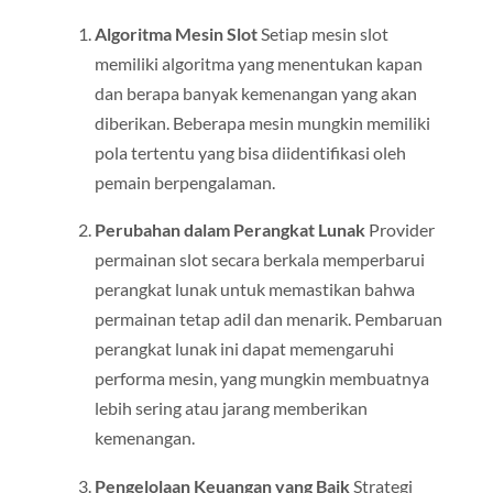
Algoritma Mesin Slot
Setiap mesin slot
memiliki algoritma yang menentukan kapan
dan berapa banyak kemenangan yang akan
diberikan. Beberapa mesin mungkin memiliki
pola tertentu yang bisa diidentifikasi oleh
pemain berpengalaman.
Perubahan dalam Perangkat Lunak
Provider
permainan slot secara berkala memperbarui
perangkat lunak untuk memastikan bahwa
permainan tetap adil dan menarik. Pembaruan
perangkat lunak ini dapat memengaruhi
performa mesin, yang mungkin membuatnya
lebih sering atau jarang memberikan
kemenangan.
Pengelolaan Keuangan yang Baik
Strategi