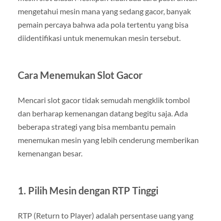
mengetahui mesin mana yang sedang gacor, banyak
pemain percaya bahwa ada pola tertentu yang bisa
diidentifikasi untuk menemukan mesin tersebut.
Cara Menemukan Slot Gacor
Mencari slot gacor tidak semudah mengklik tombol
dan berharap kemenangan datang begitu saja. Ada
beberapa strategi yang bisa membantu pemain
menemukan mesin yang lebih cenderung memberikan
kemenangan besar.
1. Pilih Mesin dengan RTP Tinggi
RTP (Return to Player) adalah persentase uang yang