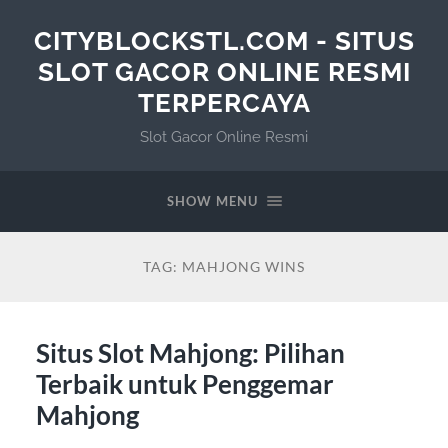
CITYBLOCKSTL.COM - SITUS
SLOT GACOR ONLINE RESMI
TERPERCAYA
Slot Gacor Online Resmi
SHOW MENU
TAG:
MAHJONG WINS
Situs Slot Mahjong: Pilihan
Terbaik untuk Penggemar
Mahjong