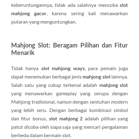
keberuntungannya, tidak ada salahnya mencoba
slot
mahjong gacor
, karena sering kali menawarkan
putaran yang menguntungkan.
Mahjong Slot: Beragam Pilihan dan Fitur
Menarik
Tidak hanya
slot mahjong ways
, para pemain juga
dapat menemukan berbagai jenis
mahjong slot
lainnya.
Salah satu yang cukup terkenal adalah
mahjong slot
yang menawarkan gameplay yang serupa dengan
Mahjong tradisional, namun dengan sentuhan modern
yang lebih seru. Dengan berbagai kombinasi simbol
dan fitur bonus,
slot mahjong 2
adalah pilihan yang
patut dicoba oleh siapa saja yang mencari pengalaman
berbeda dalam bermain slot.