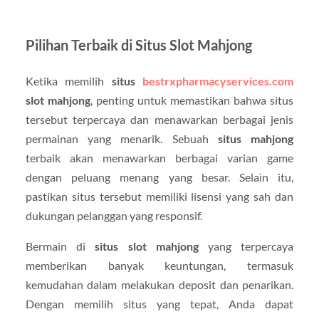
Pilihan Terbaik di Situs Slot Mahjong
Ketika memilih
situs
bestrxpharmacyservices.com
slot mahjong
, penting untuk memastikan bahwa situs
tersebut terpercaya dan menawarkan berbagai jenis
permainan yang menarik. Sebuah
situs mahjong
terbaik akan menawarkan berbagai varian game
dengan peluang menang yang besar. Selain itu,
pastikan situs tersebut memiliki lisensi yang sah dan
dukungan pelanggan yang responsif.
Bermain di
situs slot mahjong
yang terpercaya
memberikan banyak keuntungan, termasuk
kemudahan dalam melakukan deposit dan penarikan.
Dengan memilih situs yang tepat, Anda dapat