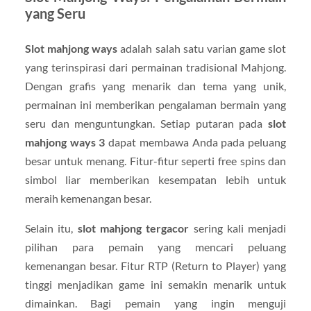
yang Seru
Slot mahjong ways
adalah salah satu varian game slot
yang terinspirasi dari permainan tradisional Mahjong.
Dengan grafis yang menarik dan tema yang unik,
permainan ini memberikan pengalaman bermain yang
seru dan menguntungkan. Setiap putaran pada
slot
mahjong ways 3
dapat membawa Anda pada peluang
besar untuk menang. Fitur-fitur seperti free spins dan
simbol liar memberikan kesempatan lebih untuk
meraih kemenangan besar.
Selain itu,
slot mahjong tergacor
sering kali menjadi
pilihan para pemain yang mencari peluang
kemenangan besar. Fitur RTP (Return to Player) yang
tinggi menjadikan game ini semakin menarik untuk
dimainkan. Bagi pemain yang ingin menguji