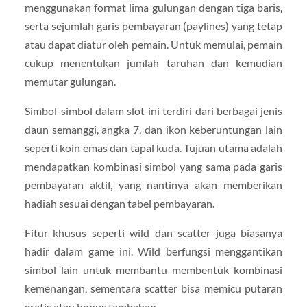
menggunakan format lima gulungan dengan tiga baris,
serta sejumlah garis pembayaran (paylines) yang tetap
atau dapat diatur oleh pemain. Untuk memulai, pemain
cukup menentukan jumlah taruhan dan kemudian
memutar gulungan.
Simbol-simbol dalam slot ini terdiri dari berbagai jenis
daun semanggi, angka 7, dan ikon keberuntungan lain
seperti koin emas dan tapal kuda. Tujuan utama adalah
mendapatkan kombinasi simbol yang sama pada garis
pembayaran aktif, yang nantinya akan memberikan
hadiah sesuai dengan tabel pembayaran.
Fitur khusus seperti wild dan scatter juga biasanya
hadir dalam game ini. Wild berfungsi menggantikan
simbol lain untuk membantu membentuk kombinasi
kemenangan, sementara scatter bisa memicu putaran
gratis atau bonus tambahan.