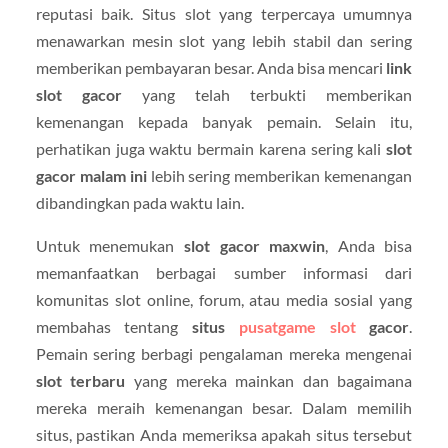
reputasi baik. Situs slot yang terpercaya umumnya
menawarkan mesin slot yang lebih stabil dan sering
memberikan pembayaran besar. Anda bisa mencari
link
slot gacor
yang telah terbukti memberikan
kemenangan kepada banyak pemain. Selain itu,
perhatikan juga waktu bermain karena sering kali
slot
gacor malam ini
lebih sering memberikan kemenangan
dibandingkan pada waktu lain.
Untuk menemukan
slot gacor maxwin
, Anda bisa
memanfaatkan berbagai sumber informasi dari
komunitas slot online, forum, atau media sosial yang
membahas tentang
situs
pusatgame slot
gacor
.
Pemain sering berbagi pengalaman mereka mengenai
slot terbaru
yang mereka mainkan dan bagaimana
mereka meraih kemenangan besar. Dalam memilih
situs, pastikan Anda memeriksa apakah situs tersebut