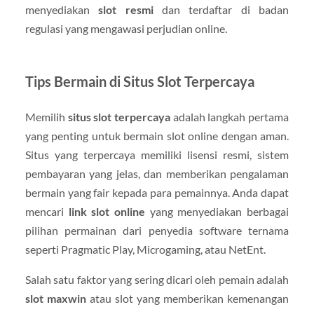
menyediakan
slot resmi
dan terdaftar di badan
regulasi yang mengawasi perjudian online.
Tips Bermain di Situs Slot Terpercaya
Memilih
situs slot terpercaya
adalah langkah pertama
yang penting untuk bermain slot online dengan aman.
Situs yang terpercaya memiliki lisensi resmi, sistem
pembayaran yang jelas, dan memberikan pengalaman
bermain yang fair kepada para pemainnya. Anda dapat
mencari
link slot online
yang menyediakan berbagai
pilihan permainan dari penyedia software ternama
seperti Pragmatic Play, Microgaming, atau NetEnt.
Salah satu faktor yang sering dicari oleh pemain adalah
slot maxwin
atau slot yang memberikan kemenangan