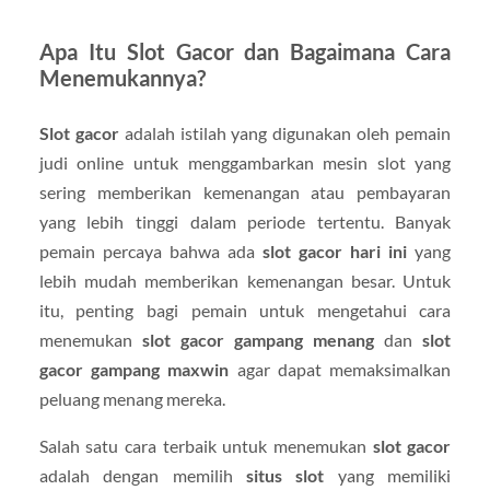
Apa Itu Slot Gacor dan Bagaimana Cara
Menemukannya?
Slot gacor
adalah istilah yang digunakan oleh pemain
judi online untuk menggambarkan mesin slot yang
sering memberikan kemenangan atau pembayaran
yang lebih tinggi dalam periode tertentu. Banyak
pemain percaya bahwa ada
slot gacor hari ini
yang
lebih mudah memberikan kemenangan besar. Untuk
itu, penting bagi pemain untuk mengetahui cara
menemukan
slot gacor gampang menang
dan
slot
gacor gampang maxwin
agar dapat memaksimalkan
peluang menang mereka.
Salah satu cara terbaik untuk menemukan
slot gacor
adalah dengan memilih
situs slot
yang memiliki