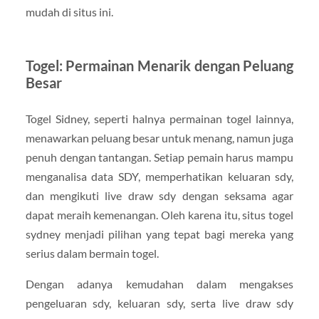
mudah di situs ini.
Togel: Permainan Menarik dengan Peluang
Besar
Togel Sidney, seperti halnya permainan togel lainnya,
menawarkan peluang besar untuk menang, namun juga
penuh dengan tantangan. Setiap pemain harus mampu
menganalisa data SDY, memperhatikan keluaran sdy,
dan mengikuti live draw sdy dengan seksama agar
dapat meraih kemenangan. Oleh karena itu, situs togel
sydney menjadi pilihan yang tepat bagi mereka yang
serius dalam bermain togel.
Dengan adanya kemudahan dalam mengakses
pengeluaran sdy, keluaran sdy, serta live draw sdy