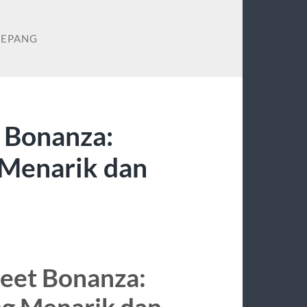
JEPANG
 Bonanza:
 Menarik dan
eet Bonanza:
ng Menarik dan