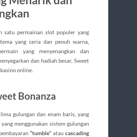
ngkan
 satu permainan slot populer yang
 tema yang ceria dan penuh warna,
bermain yang menyenangkan dan
enyegarkan dan hadiah besar, Sweet
kasino online.
weet Bonanza
lima gulungan dan enam baris, yang
a yang menggunakan sistem gulungan
m pembayaran
“tumble”
atau
cascading