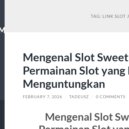
TAG:
LINK SLOT 
OM
Mengenal Slot Sweet
Permainan Slot yang
Menguntungkan
FEBRUARY 7, 2026
/
TADEUSZ
/
0 COMMENTS
Mengenal Slot Sw
Permainan Slot ya