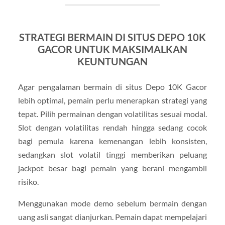
STRATEGI BERMAIN DI SITUS DEPO 10K
GACOR UNTUK MAKSIMALKAN
KEUNTUNGAN
Agar pengalaman bermain di situs Depo 10K Gacor
lebih optimal, pemain perlu menerapkan strategi yang
tepat. Pilih permainan dengan volatilitas sesuai modal.
Slot dengan volatilitas rendah hingga sedang cocok
bagi pemula karena kemenangan lebih konsisten,
sedangkan slot volatil tinggi memberikan peluang
jackpot besar bagi pemain yang berani mengambil
risiko.
Menggunakan mode demo sebelum bermain dengan
uang asli sangat dianjurkan. Pemain dapat mempelajari