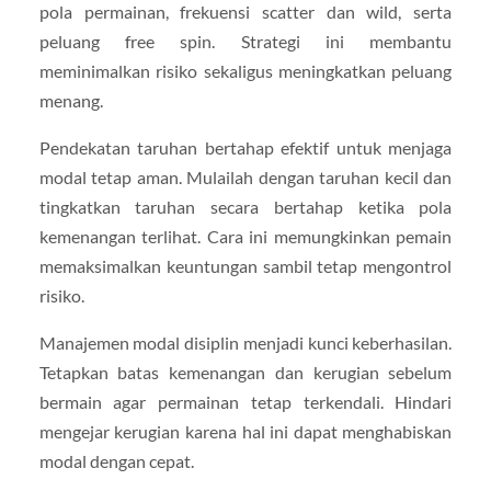
pola permainan, frekuensi scatter dan wild, serta
peluang free spin. Strategi ini membantu
meminimalkan risiko sekaligus meningkatkan peluang
menang.
Pendekatan taruhan bertahap efektif untuk menjaga
modal tetap aman. Mulailah dengan taruhan kecil dan
tingkatkan taruhan secara bertahap ketika pola
kemenangan terlihat. Cara ini memungkinkan pemain
memaksimalkan keuntungan sambil tetap mengontrol
risiko.
Manajemen modal disiplin menjadi kunci keberhasilan.
Tetapkan batas kemenangan dan kerugian sebelum
bermain agar permainan tetap terkendali. Hindari
mengejar kerugian karena hal ini dapat menghabiskan
modal dengan cepat.