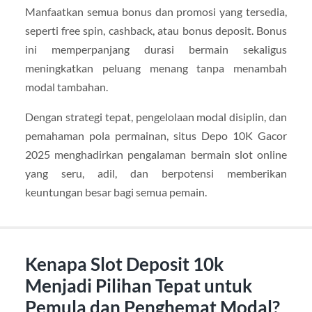
Manfaatkan semua bonus dan promosi yang tersedia,
seperti free spin, cashback, atau bonus deposit. Bonus
ini memperpanjang durasi bermain sekaligus
meningkatkan peluang menang tanpa menambah
modal tambahan.
Dengan strategi tepat, pengelolaan modal disiplin, dan
pemahaman pola permainan, situs Depo 10K Gacor
2025 menghadirkan pengalaman bermain slot online
yang seru, adil, dan berpotensi memberikan
keuntungan besar bagi semua pemain.
Kenapa Slot Deposit 10k
Menjadi Pilihan Tepat untuk
Pemula dan Penghemat Modal?